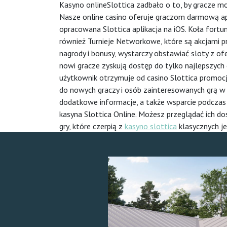
Kasyno onlineSlottica zadbało o to, by gracze mo
Nasze online casino oferuje graczom darmową apli
opracowana Slottica aplikacja na iOS. Koła fortun
również Turnieje Networkowe, które są akcjami
nagrody i bonusy, wystarczy obstawiać sloty z ofe
nowi gracze zyskują dostęp do tylko najlepszych 
użytkownik otrzymuje od casino Slottica promocj
do nowych graczy i osób zainteresowanych grą w 
dodatkowe informacje, a także wsparcie podczas T
kasyna Slottica Online. Możesz przeglądać ich 
gry, które czerpią z
kasyno slottica
klasycznych je