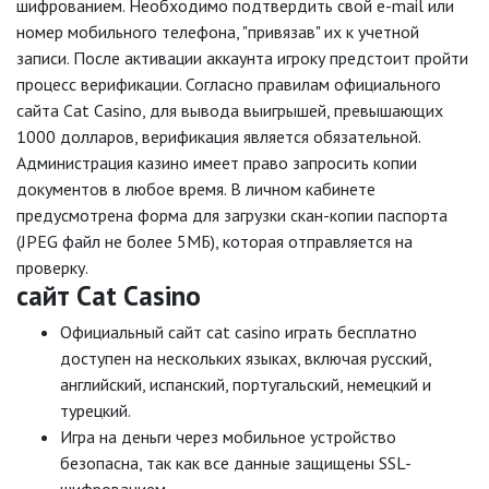
шифрованием. Необходимо подтвердить свой e-mail или
номер мобильного телефона, "привязав" их к учетной
записи. После активации аккаунта игроку предстоит пройти
процесс верификации. Согласно правилам официального
сайта Cat Casino, для вывода выигрышей, превышающих
1000 долларов, верификация является обязательной.
Администрация казино имеет право запросить копии
документов в любое время. В личном кабинете
предусмотрена форма для загрузки скан-копии паспорта
(JPEG файл не более 5МБ), которая отправляется на
проверку.
сайт Cat Casino
Официальный сайт cat casino играть бесплатно
доступен на нескольких языках, включая русский,
английский, испанский, португальский, немецкий и
турецкий.
Игра на деньги через мобильное устройство
безопасна, так как все данные защищены SSL-
шифрованием.