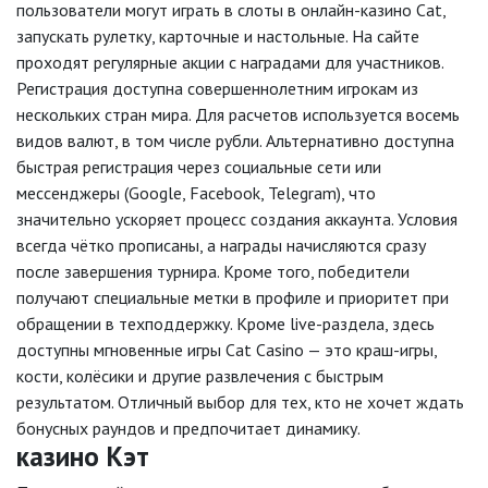
пользователи могут играть в слоты в онлайн-казино Cat,
запускать рулетку, карточные и настольные. На сайте
проходят регулярные акции с наградами для участников.
Регистрация доступна совершеннолетним игрокам из
нескольких стран мира. Для расчетов используется восемь
видов валют, в том числе рубли. Альтернативно доступна
быстрая регистрация через социальные сети или
мессенджеры (Google, Facebook, Telegram), что
значительно ускоряет процесс создания аккаунта. Условия
всегда чётко прописаны, а награды начисляются сразу
после завершения турнира. Кроме того, победители
получают специальные метки в профиле и приоритет при
обращении в техподдержку. Кроме live-раздела, здесь
доступны мгновенные игры Cat Casino — это краш-игры,
кости, колёсики и другие развлечения с быстрым
результатом. Отличный выбор для тех, кто не хочет ждать
бонусных раундов и предпочитает динамику.
казино Кэт