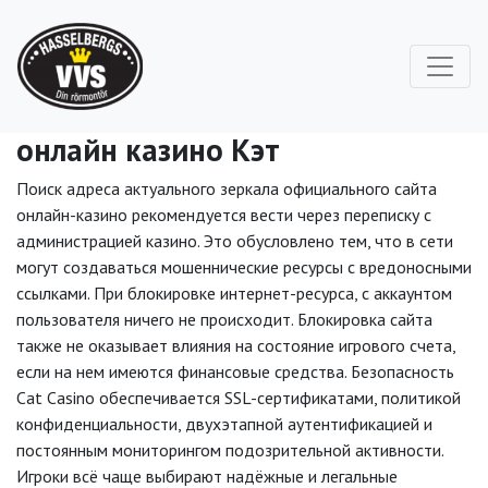
онлайн казино Кэт
Поиск адреса актуального зеркала официального сайта
онлайн-казино рекомендуется вести через переписку с
администрацией казино. Это обусловлено тем, что в сети
могут создаваться мошеннические ресурсы с вредоносными
ссылками. При блокировке интернет-ресурса, с аккаунтом
пользователя ничего не происходит. Блокировка сайта
также не оказывает влияния на состояние игрового счета,
если на нем имеются финансовые средства. Безопасность
Cat Casino обеспечивается SSL-сертификатами, политикой
конфиденциальности, двухэтапной аутентификацией и
постоянным мониторингом подозрительной активности.
Игроки всё чаще выбирают надёжные и легальные