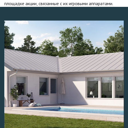
площадке акции, связанные с их игровыми аппаратами.