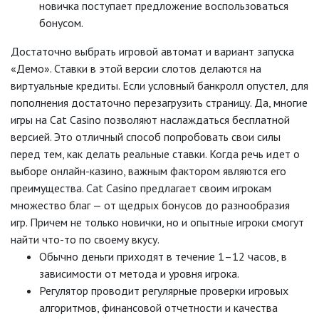
новичка поступает предложение воспользоваться
бонусом.
Достаточно выбрать игровой автомат и вариант запуска
«Демо». Ставки в этой версии слотов делаются на
виртуальные кредиты. Если условный банкролл опустел, для
пополнения достаточно перезагрузить страницу. Да, многие
игры на Cat Casino позволяют наслаждаться бесплатной
версией. Это отличный способ попробовать свои силы
перед тем, как делать реальные ставки. Когда речь идет о
выборе онлайн-казино, важным фактором являются его
преимущества. Cat Casino предлагает своим игрокам
множество благ — от щедрых бонусов до разнообразия
игр. Причем не только новички, но и опытные игроки смогут
найти что-то по своему вкусу.
Обычно деньги приходят в течение 1–12 часов, в
зависимости от метода и уровня игрока.
Регулятор проводит регулярные проверки игровых
алгоритмов, финансовой отчетности и качества