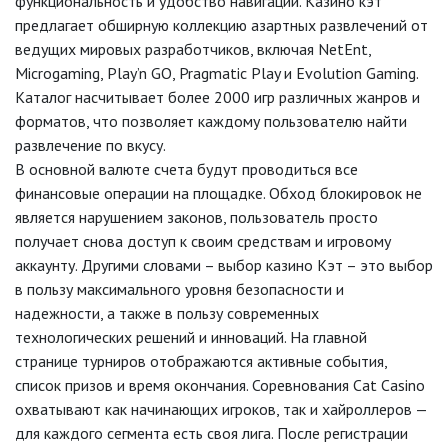
функциональность и удобство навигации. Казино кэт
предлагает обширную коллекцию азартных развлечений от
ведущих мировых разработчиков, включая NetEnt,
Microgaming, Play’n GO, Pragmatic Play и Evolution Gaming.
Каталог насчитывает более 2000 игр различных жанров и
форматов, что позволяет каждому пользователю найти
развлечение по вкусу.
В основной валюте счета будут проводиться все
финансовые операции на площадке. Обход блокировок не
является нарушением законов, пользователь просто
получает снова доступ к своим средствам и игровому
аккаунту. Другими словами – выбор казино Кэт – это выбор
в пользу максимального уровня безопасности и
надежности, а также в пользу современных
технологических решений и инноваций. На главной
странице турниров отображаются активные события,
список призов и время окончания. Соревнования Cat Casino
охватывают как начинающих игроков, так и хайроллеров —
для каждого сегмента есть своя лига. После регистрации