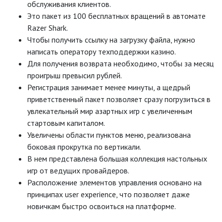
обслуживания клиентов.
Это пакет из 100 бесплатных вращений в автомате
Razer Shark.
Чтобы получить ссылку на загрузку файла, нужно
написать оператору техподдержки казино.
Для получения возврата необходимо, чтобы за месяц
проигрыш превысил рублей.
Регистрация занимает менее минуты, а щедрый
приветственный пакет позволяет сразу погрузиться в
увлекательный мир азартных игр с увеличенным
стартовым капиталом.
Увеличены области пунктов меню, реализована
боковая прокрутка по вертикали.
В нем представлена большая коллекция настольных
игр от ведущих провайдеров.
Расположение элементов управления основано на
принципах user experience, что позволяет даже
новичкам быстро освоиться на платформе.