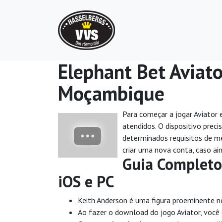
Elephant Bet Aviat
Moçambique
Para começar a jogar Aviator 
atendidos. O dispositivo prec
determinados requisitos de m
criar uma nova conta, caso ain
Guia Completo 
iOS e PC
Keith Anderson é uma figura proeminente n
Ao fazer o download do jogo Aviator, você