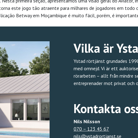
Nesta primeira seção, apresentamos uma visão geral do Aviator, inc
ue torna este jogo tão atraente para milhares de jogadores em tod
licação Betway em Moçambique é muito fácil, porém, é importante
Vilka är Yst
Ystad rörtjänst grundades 1990
med omnejd. Vi är ett auktoris
rörarbeten – allt från mindre 
entreprenader mot privat och o
Kontakta os
Nils Nilsson
070 – 123 45 67
nils@ystadrortjanst.se