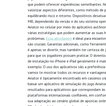
que podem oferecer experiências semelhantes. N
valorizar aspectos diferentes, como método de pa
equilibrando risco e retorno. Dispositivos desat
MB, dependendo da versão e do seu sistema opera
Aviator no celular por meio do aplicativo autôno
várias estratégias que podem aumentar as suas h
problemas.
Essa abordagem
é ideal para iniciant
são cruciais. Garantias adicionais, como ferrame
é apenas se divertir, mas também ter certeza de 
para que os jogadores possam praticar. O downloa
de instalação no iPhone e iPad geralmente é mais
exemplo. O uso dos aplicativos são a preferência 
vamos te mostrar todos os recursos e vantagens 
Aviator é tipicamente encontrado em cassinos cri
baixar um aplicativo de simulação do jogo Aviat
resultados para aplicativos que correspondam às 
plataformas internacionais confiáveis, em confor
sua adaptação ao cenário global de apostas onlin