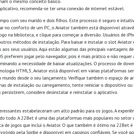
lham o mesmo conceito básico.
aplicativo, recomenda-se ter uma conexão de internet estável.
po com seu marido e dois filhos. Este processo é seguro e intuiti
gar no conforto de um PC, o Aviator também está disponível atravé
 jogo na biblioteca, e clique para começar a diversão. Usuários de i
 outros métodos de instalação. Para baixar e instalar o slot Aviator 
s aos seus usuários. Aqui estão algumas das principais vantagens de
 preferem jogar pelo navegador, pois é mais prático e não requer 
iminando a necessidade de baixar atualizações. O processo de down
cnologia HTML5, Aviator está disponível em várias plataformas sem
o mundo desde o seu lançamento. Verifique também o espaço de a
mas de instalação ou carregamento, tente reiniciar o dispositivo o
ersistirem, considere desinstalar e reinstalar o aplicativo.
nteressantes estabeleceram um alto padrão para os jogos. A experiê
ndo todo. A 22Bet é uma das plataformas mais populares no setor d
a de jogos que inclui o Aviator. O que também é ótimo na 22Bet é 
nvolvido pela Spribe e disponível em cassinos confiáveis. Se você g