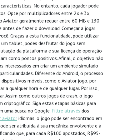
aracterísticas. No entanto, cada jogador pode
os. Opte por multiplicadores entre 2x e 3x,
ivo Aviator geralmente requer entre 60 MB e 130
e antes de fazer o download. Começar a jogar
cê. Graças a esta funcionalidade, pode utilizar
u um tablet, podes desfrutar do jogo sem
eputação da plataforma e sua licença de operação
tam como pontos positivos. Afinal, o objetivo não
ros interessados em criar um ambiente simulado
articularidades. Diferente do Android, o processo
dispositivos móveis, como o Aviator jogo, por
 a qualquer hora e de qualquer lugar. Por isso,
ar. Assim como outros jogos de crash, o jogo
 criptográfico. Siga estas etapas básicas para
 em uma busca no Google.
Filtre através
dos
r aviator
idiomas, o jogo pode ser encontrado em
ode ser atribuída à sua mecânica envolvente e à
nificando que, para cada R$100 apostados, R$95-