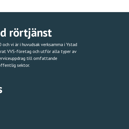
ad rörtjänst
 och vi är i huvudsak verksamma i Ystad
erat VVS-företag och utför alla typer av
serviceuppdrag till omfattande
ffentlig sektor.
s