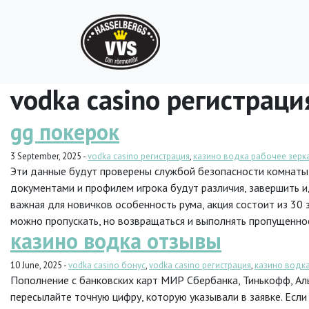
vodka casino регистраци
gg покерок
3 September, 2025 -
vodka casino регистрация
,
казино водка рабочее зерк
Эти данные будут проверены службой безопасности комнаты 
документами и профилем игрока будут различия, завершить 
важная для новичков особенность рума, акция состоит из 30 
можно пропускать, но возвращаться и выполнять пропущенное 
казино водка отзывы
10 June, 2025 -
vodka casino бонус
,
vodka casino регистрация
,
казино водк
Пополнение с банковских карт МИР Сбербанка, Тинькофф, Альф
пересылайте точную цифру, которую указывали в заявке. Если 