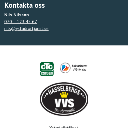
Kontakta oss
Nils Nilsson
070 – 123 45 67
nils@ystadrortjanst.se
Ystad rörtjänst