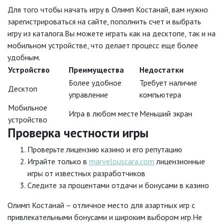
Для того чтобы начать игру в Олимп Костанай, вам нужно
зарегистрироваться на сайте, пополнить счет и выбрать
игру из каталога.Вы можете играть как на десктопе, так и на
мобильном устройстве, что делает процесс еще более
удобным.
Устройство
Преимущества
Недостатки
Более удобное
Требует наличие
Десктоп
управление
компьютера
Мобильное
Игра в любом месте
Меньший экран
устройство
Проверка честности игры
Проверьте лицензию казино и его репутацию
Играйте только в
marvelouscara.com
лицензионные
игры от известных разработчиков
Следите за процентами отдачи и бонусами в казино
Олимп Костанай – отличное место для азартных игр с
привлекательными бонусами и широким выбором игр.Не