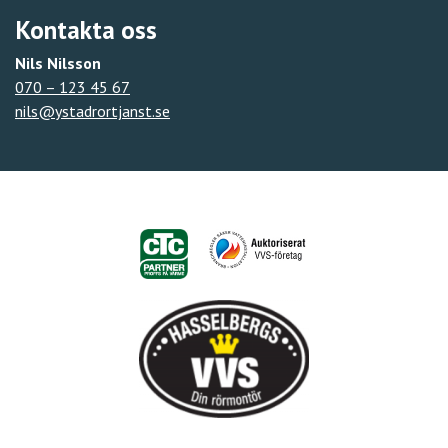
Kontakta oss
Nils Nilsson
070 – 123 45 67
nils@ystadrortjanst.se