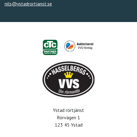
nils@ystadrortjanst.se
Ystad rörtjänst
Rörvägen 1
123 45 Ystad