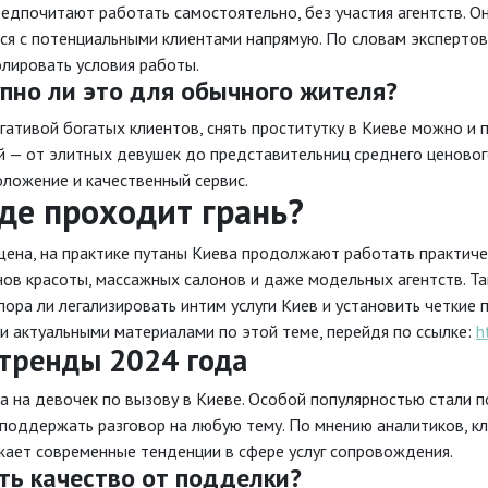
едпочитают работать самостоятельно, без участия агентств. Он
ся с потенциальными клиентами напрямую. По словам экспертов
лировать условия работы.
упно ли это для обычного жителя?
огативой богатых клиентов, снять проститутку в Киеве можно и 
 — от элитных девушек до представительниц среднего ценовог
оложение и качественный сервис.
где проходит грань?
щена, на практике путаны Киева продолжают работать практиче
нов красоты, массажных салонов и даже модельных агентств. Т
пора ли легализировать интим услуги Киев и установить четкие
и актуальными материалами по этой теме, перейдя по ссылке:
h
 тренды 2024 года
а на девочек по вызову в Киеве. Особой популярностью стали 
оддержать разговор на любую тему. По мнению аналитиков, кли
жает современные тенденции в сфере услуг сопровождения.
ить качество от подделки?