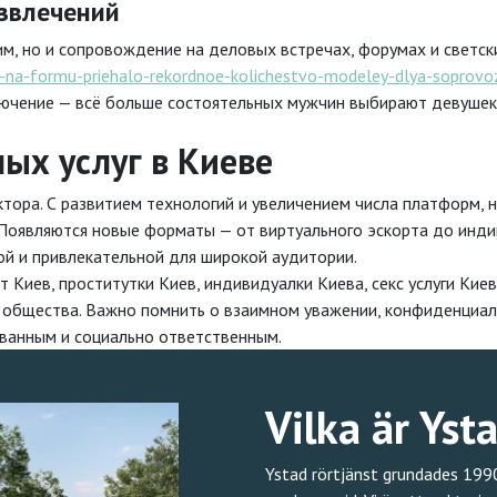
азвлечений
м, но и сопровождение на деловых встречах, форумах и светски
ose-na-formu-priehalo-rekordnoe-kolichestvo-modeley-dlya-sopro
ключение — всё больше состоятельных мужчин выбирают девушек
ых услуг в Киеве
тора. С развитием технологий и увеличением числа платформ, 
. Появляются новые форматы — от виртуального эскорта до инди
ой и привлекательной для широкой аудитории.
т Киев, проститутки Киев, индивидуалки Киева, секс услуги Кие
о общества. Важно помнить о взаимном уважении, конфиденциал
ванным и социально ответственным.
Vilka är Yst
Ystad rörtjänst grundades 1990