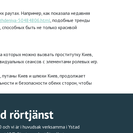
х раутах. Например, как показала недавняя
vozhdeniya-50484806.html
, подобные тренды
, способных быть не только красивой
на которых можно вызвать проститутку Киев,
видуальных сеансов с элементами ролевых игр.
в, путаны Киев и шлюхи Киев, продолжает
ьности и безопасности обеих сторон, чтобы
ad rörtjänst
 och vi är i huvudsak verksamma i Ystad