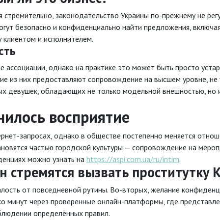
я стремительно, законодательство Украины по-прежнему не регу
огут безопасно и конфиденциально найти предложения, включа
 клиентом и исполнителем.
сть
е ассоциации, однако на практике это может быть просто уста
гие из них предоставляют сопровождение на высшем уровне, не 
ых девушек, обладающих не только модельной внешностью, но и
нилось восприятие
тернет-запросах, однако в обществе постепенно меняется отно
новятся частью городской культуры — сопровождение на мероп
денциях можно узнать на
https://aspi.com.ua/ru/intim
.
н стремятся вызвать проститутку 
талость от повседневной рутины. Во-вторых, желание конфиден
ко минут через проверенные онлайн-платформы, где представле
облюдении определённых правил.