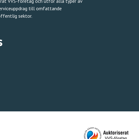
erat VVS-företag och utför alla typer av
serviceuppdrag till omfattande
ffentlig sektor.
s