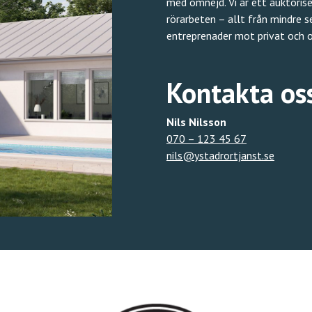
med omnejd. Vi är ett auktoris
rörarbeten – allt från mindre 
entreprenader mot privat och o
Kontakta os
Nils Nilsson
070 – 123 45 67
nils@ystadrortjanst.se