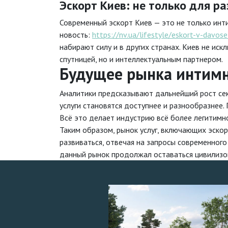
Эскорт Киев: не только для р
Современный эскорт Киев — это не только инти
новость:
https://nv.ua/lifestyle/eskort-v-dav
набирают силу и в других странах. Киев не ис
спутницей, но и интеллектуальным партнером.
Будущее рынка интимн
Аналитики предсказывают дальнейший рост сек
услуги становятся доступнее и разнообразнее
Всё это делает индустрию всё более легитимн
Таким образом, рынок услуг, включающих эскор
развиваться, отвечая на запросы современног
данный рынок продолжал оставаться цивилизо