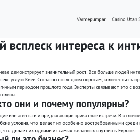
Värmepumpar
Casino Utan 
й всплеск интереса к инт
иеве демонстрирует значительный рост. Все больше людей инте
секс услуги Киев. Согласно последним опросам, количество запр
огичным периодом прошлого года. Эксперты связывают это с во
толицы.
кто они и почему популярны?
е вне агентств и предлагающие приватные встречи. В отличие о
бкие условия, что делает их особенно востребованными среди 
, что делает их одними из самых желанных спутниц в Европе.
ый ли это бизнес?