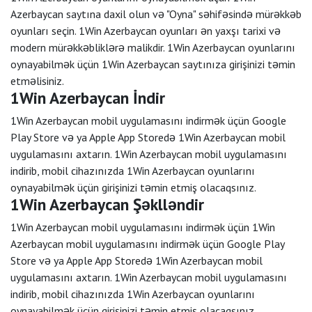
Azerbaycan saytına daxil olun və "Oyna" səhifəsində mürəkkəb
oyunları seçin. 1Win Azerbaycan oyunları ən yaxşı tarixi və
modern mürəkkəbliklərə malikdir. 1Win Azerbaycan oyunlarını
oynayabilmək üçün 1Win Azerbaycan saytınıza girişinizi təmin
etməlisiniz.
1Win Azerbaycan İndir
1Win Azerbaycan mobil uygulamasını indirmək üçün Google
Play Store və ya Apple App Storedə 1Win Azerbaycan mobil
uygulamasını axtarın. 1Win Azerbaycan mobil uygulamasını
indirib, mobil cihazınızda 1Win Azerbaycan oyunlarını
oynayabilmək üçün girişinizi təmin etmiş olacaqsınız.
1Win Azerbaycan Şəklləndir
1Win Azerbaycan mobil uygulamasını indirmək üçün 1Win
Azerbaycan mobil uygulamasını indirmək üçün Google Play
Store və ya Apple App Storedə 1Win Azerbaycan mobil
uygulamasını axtarın. 1Win Azerbaycan mobil uygulamasını
indirib, mobil cihazınızda 1Win Azerbaycan oyunlarını
oynayabilmək üçün girişinizi təmin etmiş olacaqsınız.