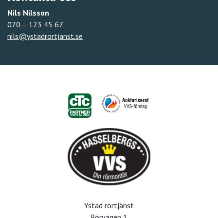
Nils Nilsson
070 – 123 45 67
nils@ystadrortjanst.se
Ystad rörtjänst
Rörvägen 1