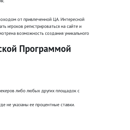
ик.
 доходом от привлеченной ЦА. Интересной
ть игроков регистрироваться на сайте и
мотрена возможность создания уникального
рской Программой
кмекеров либо любых других площадок с
де не указаны ее процентные ставки.