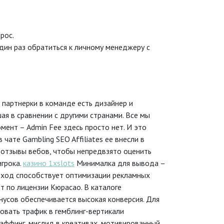
рос.
дин раз обратиться к личному менеджеру с
 партнерки в команде есть дизайнер и
я в сравнении с другими странами. Все мы
омент – Admin Fee здесь просто нет. И это
чате Gambling SEO Affiliates ее внесли в
 отзывы вебов, чтобы непредвзято оценить
игрока.
казино 1xslots
Минималка для вывода –
подход способствует оптимизации рекламных
т по лицензии Кюрасао. В каталоге
нусов обеспечивается высокая конверсия. Для
ровать трафик в гемблинг-вертикали
стаффинг, мислид в креативах, мотивированный