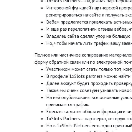
1xSlots Partners — надежная партнерска
Интересной функцией партнерской програ
регистрироваться на сайте и получать эк
Вебам предлагается привлекать активных 
И еще раз перелопатили отзывы вебов, ч
Владелец сайта сделал упор на большую 
Но, чтобы начать лить трафик, вашу заяв
Полное или частичное копирование материало
форму обратной связи или по электронной поч
Участником может стать только тот, кому
В профиле 1xSlots partners можно найти 
Далее аккаунт будет проходить проверку
Также мы очень советуем узнавать новост
На ней опубликованы все основные услов
принимается трафик.
Здесь выводится общая информация в вид
1xSlots Partners – партнерка, которую зна
Но в 1xSlots Partners есть один приятны