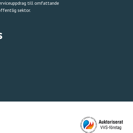
serviceuppdrag till omfattande
ffentlig sektor.
s