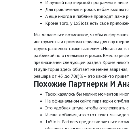
И лучшей партнерской программы в нише 
Для привлечения игроков вебам выдаются
А еще иногда в паблике проводят даже 
Кроме того, у 1xSlots есть свое приложе
Мы делаем все возможное, чтобы информация н
инструменты и промоматериалы для партнеров,
других разделов также выделим «Новости», в к
разбивкой по отдельным игрокам. Вместо рефе
предназначен следующий раздел. Кроме некотор
И аудитория здесь обитает не менее азартная,
ревшара от 45 до 70(!)% – это какой-то приве
Похожие Партнерки И Ан
Таких казалось бы мелких моментов много
На официальном сайте партнерки опубли
Это удобная штука, чтобы отслеживать с
И еще добавим, что этот текст мы видел
1xSlots Partners предоставляет все воз
обсудить взаимовыгодные условия сотру