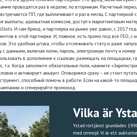
рамме проводятся раз в неделю, по вторникам. Расчетный перио
 встречаются ПП, где выплачивают и раз в месяц. С партнеркой
е выплаты, адекватная комиссия, доступ к маркетинговым мате
Slots. И сам бренд, и партнерка на рынке уже давно, с 2017 год
нтов в этой партнерке. И, главное, есть промо под все ГЕО, с 
ов. Это удобная штука, чтобы отслеживать стату и даже запуск
 с данными, включая логин, пароль, электронную почту и номе
льзовать в дополнение к ссылкам, размещать на площадках, гд
, т.к. Когда заполните обязательные поля, нажмите «Зарегистр
вия и активирует аккаунт. Оговоримся сразу – не стоит путать 
трумент, способный помочь в работе. Если на какой-то площадк
 кампанию и сгенерируйте промокод.
Vilka är Yst
Ystad rörtjänst grundades 1990
med omnejd. Vi är ett auktoris