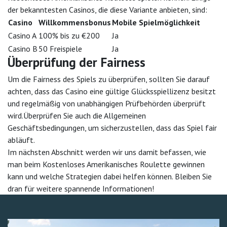
der bekanntesten Casinos, die diese Variante anbieten, sind:
Casino
Willkommensbonus
Mobile Spielmöglichkeit
Casino A
100% bis zu €200
Ja
Casino B
50 Freispiele
Ja
Überprüfung der Fairness
Um die Fairness des Spiels zu überprüfen, sollten Sie darauf
achten, dass das Casino eine gültige Glücksspiellizenz besitzt
und regelmäßig von unabhängigen Prüfbehörden überprüft
wird.Überprüfen Sie auch die Allgemeinen
Geschäftsbedingungen, um sicherzustellen, dass das Spiel fair
abläuft.
Im nächsten Abschnitt werden wir uns damit befassen, wie
man beim Kostenloses Amerikanisches Roulette gewinnen
kann und welche Strategien dabei helfen können. Bleiben Sie
dran für weitere spannende Informationen!