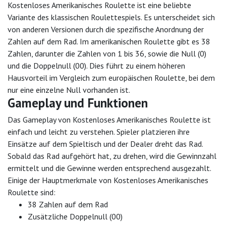
Kostenloses Amerikanisches Roulette ist eine beliebte
Variante des klassischen Roulettespiels. Es unterscheidet sich
von anderen Versionen durch die spezifische Anordnung der
Zahlen auf dem Rad. Im amerikanischen Roulette gibt es 38
Zahlen, darunter die Zahlen von 1 bis 36, sowie die Null (0)
und die Doppelnull (00). Dies führt zu einem höheren
Hausvorteil im Vergleich zum europäischen Roulette, bei dem
nur eine einzelne Null vorhanden ist.
Gameplay und Funktionen
Das Gameplay von Kostenloses Amerikanisches Roulette ist
einfach und leicht zu verstehen. Spieler platzieren ihre
Einsätze auf dem Spieltisch und der Dealer dreht das Rad.
Sobald das Rad aufgehört hat, zu drehen, wird die Gewinnzahl
ermittelt und die Gewinne werden entsprechend ausgezahlt.
Einige der Hauptmerkmale von Kostenloses Amerikanisches
Roulette sind:
38 Zahlen auf dem Rad
Zusätzliche Doppelnull (00)