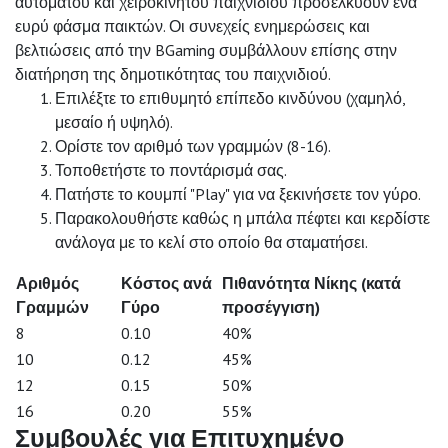
αυτόματου και χειροκίνητου παιχνιδιού προσελκύουν ένα
ευρύ φάσμα παικτών. Οι συνεχείς ενημερώσεις και
βελτιώσεις από την BGaming συμβάλλουν επίσης στην
διατήρηση της δημοτικότητας του παιχνιδιού.
Επιλέξτε το επιθυμητό επίπεδο κινδύνου (χαμηλό,
μεσαίο ή υψηλό).
Ορίστε τον αριθμό των γραμμών (8-16).
Τοποθετήστε το ποντάρισμά σας.
Πατήστε το κουμπί "Play" για να ξεκινήσετε τον γύρο.
Παρακολουθήστε καθώς η μπάλα πέφτει και κερδίστε
ανάλογα με το κελί στο οποίο θα σταματήσει.
Αριθμός
Κόστος ανά
Πιθανότητα Νίκης (κατά
Γραμμών
Γύρο
προσέγγιση)
8
0.10
40%
10
0.12
45%
12
0.15
50%
16
0.20
55%
Συμβουλές για Επιτυχημένο