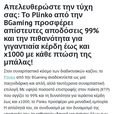
Απελευθερώστε την τύχη
σας: Το Plinko από την
BGaming προσφέρει
απίστευτες αποδόσεις 99%
και την πιθανότητα για
γιγαντιαία κέρδη έως και
x1000 με κάθε πτώση της
μπάλας!
Στον συναρπαστικό κόσμο των διαδικτυακών καζίνo, το
Plinko
από την BGaming αναδεικνύεται ως μια
παιχνιδιάρικη και απλή, αλλά ταυτόχρονα συναρπαστική
επιλογή. Με υψηλό ποσοστό επιστροφής στον παίκτη (RTP)
που αγγίζει το 99% και τη δυνατότητα για τεράστια κέρδη
έως και x1000, το Plinko προσφέρει μια μοναδική εμπειρία.
Η απλότητά του, σε συνδυασμό με τον δυναμισμό της
μηχανικής του, το καθιστούν ιδανικό για παίκτες όλων των