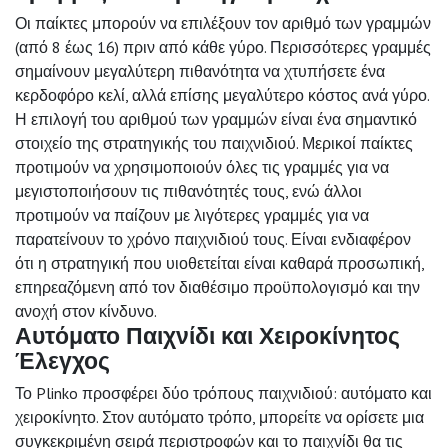
Οι παίκτες μπορούν να επιλέξουν τον αριθμό των γραμμών
(από 8 έως 16) πριν από κάθε γύρο. Περισσότερες γραμμές
σημαίνουν μεγαλύτερη πιθανότητα να χτυπήσετε ένα
κερδοφόρο κελί, αλλά επίσης μεγαλύτερο κόστος ανά γύρο.
Η επιλογή του αριθμού των γραμμών είναι ένα σημαντικό
στοιχείο της στρατηγικής του παιχνιδιού. Μερικοί παίκτες
προτιμούν να χρησιμοποιούν όλες τις γραμμές για να
μεγιστοποιήσουν τις πιθανότητές τους, ενώ άλλοι
προτιμούν να παίζουν με λιγότερες γραμμές για να
παρατείνουν το χρόνο παιχνιδιού τους. Είναι ενδιαφέρον
ότι η στρατηγική που υιοθετείται είναι καθαρά προσωπική,
επηρεαζόμενη από τον διαθέσιμο προϋπολογισμό και την
ανοχή στον κίνδυνο.
Αυτόματο Παιχνίδι και Χειροκίνητος
Έλεγχος
Το Plinko προσφέρει δύο τρόπους παιχνιδιού: αυτόματο και
χειροκίνητο. Στον αυτόματο τρόπο, μπορείτε να ορίσετε μια
συγκεκριμένη σειρά περιστροφών και το παιχνίδι θα τις