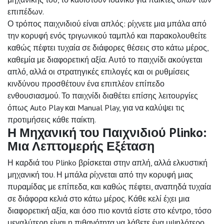
επιπέδων.
Ο τρόπος παιχνιδιού είναι απλός: ρίχνετε μια μπάλα από
την κορυφή ενός τριγωνικού ταμπλό και παρακολουθείτε
καθώς πέφτει τυχαία σε διάφορες θέσεις στο κάτω μέρος,
καθεμία με διαφορετική αξία. Αυτό το παιχνίδι ακούγεται
απλό, αλλά οι στρατηγικές επιλογές και οι ρυθμίσεις
κινδύνου προσθέτουν ένα επιπλέον επίπεδο
ενθουσιασμού. Το παιχνίδι διαθέτει επίσης λειτουργίες
όπως Auto Play και Manual Play, για να καλύψει τις
προτιμήσεις κάθε παίκτη.
Η Μηχανική του Παιχνιδιού Plinko:
Μια Λεπτομερής Εξέταση
Η καρδιά του Plinko βρίσκεται στην απλή, αλλά ελκυστική
μηχανική του. Η μπάλα ρίχνεται από την κορυφή μιας
πυραμίδας με επίπεδα, και καθώς πέφτει, αναπηδά τυχαία
σε διάφορα κελιά στο κάτω μέρος. Κάθε κελί έχει μια
διαφορετική αξία, και όσο πιο κοντά είστε στο κέντρο, τόσο
μεγαλύτερη είναι η πιθανότητα να λάβετε ένα υψηλότερο