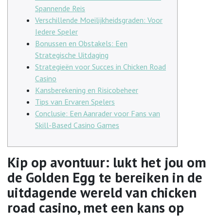
Spannende Reis
Verschillende Moeilijkheidsgraden: Voor
Iedere Speler
Bonussen en Obstakels: Een
Strategische Uitdaging
Strategieën voor Succes in Chicken Road
Casino
Kansberekening en Risicobeheer
Tips van Ervaren Spelers
Conclusie: Een Aanrader voor Fans van
Skill-Based Casino Games
Kip op avontuur: lukt het jou om
de Golden Egg te bereiken in de
uitdagende wereld van chicken
road casino, met een kans op