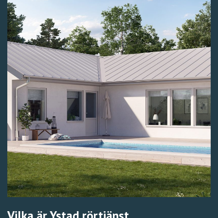
Vilka är Ystad rörtjänst