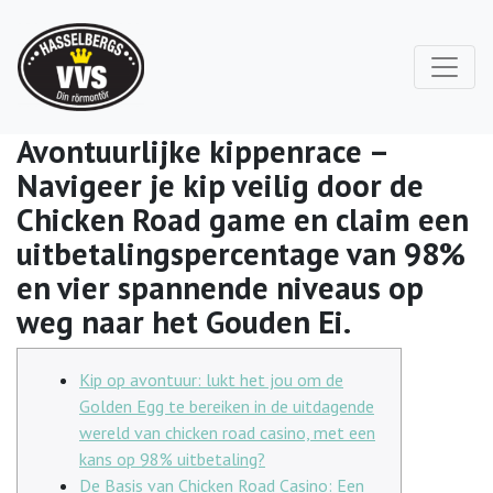
Avontuurlijke kippenrace –
Navigeer je kip veilig door de
Chicken Road game en claim een
uitbetalingspercentage van 98%
en vier spannende niveaus op
weg naar het Gouden Ei.
Kip op avontuur: lukt het jou om de
Golden Egg te bereiken in de uitdagende
wereld van chicken road casino, met een
kans op 98% uitbetaling?
De Basis van Chicken Road Casino: Een