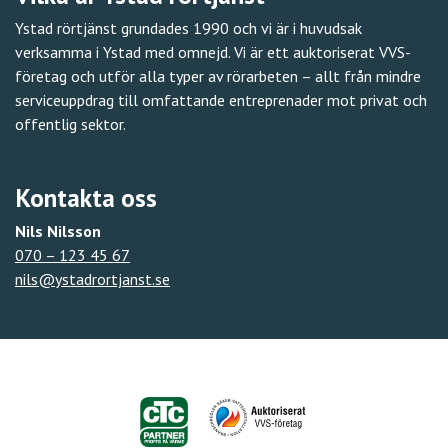
Ystad rörtjänst grundades 1990 och vi är i huvudsak
verksamma i Ystad med omnejd. Vi är ett auktoriserat VVS-
företag och utför alla typer av rörarbeten – allt från mindre
serviceuppdrag till omfattande entreprenader mot privat och
offentlig sektor.
Kontakta oss
Nils Nilsson
070 – 123 45 67
nils@ystadrortjanst.se