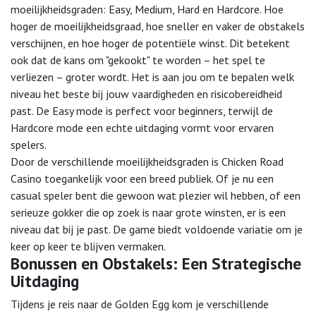
moeilijkheidsgraden: Easy, Medium, Hard en Hardcore. Hoe
hoger de moeilijkheidsgraad, hoe sneller en vaker de obstakels
verschijnen, en hoe hoger de potentiële winst. Dit betekent
ook dat de kans om "gekookt" te worden – het spel te
verliezen – groter wordt. Het is aan jou om te bepalen welk
niveau het beste bij jouw vaardigheden en risicobereidheid
past. De Easy mode is perfect voor beginners, terwijl de
Hardcore mode een echte uitdaging vormt voor ervaren
spelers.
Door de verschillende moeilijkheidsgraden is Chicken Road
Casino toegankelijk voor een breed publiek. Of je nu een
casual speler bent die gewoon wat plezier wil hebben, of een
serieuze gokker die op zoek is naar grote winsten, er is een
niveau dat bij je past. De game biedt voldoende variatie om je
keer op keer te blijven vermaken.
Bonussen en Obstakels: Een Strategische
Uitdaging
Tijdens je reis naar de Golden Egg kom je verschillende