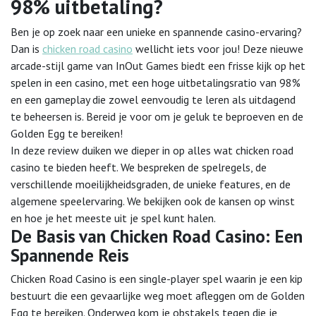
98% uitbetaling?
Ben je op zoek naar een unieke en spannende casino-ervaring?
Dan is
chicken road casino
wellicht iets voor jou! Deze nieuwe
arcade-stijl game van InOut Games biedt een frisse kijk op het
spelen in een casino, met een hoge uitbetalingsratio van 98%
en een gameplay die zowel eenvoudig te leren als uitdagend
te beheersen is. Bereid je voor om je geluk te beproeven en de
Golden Egg te bereiken!
In deze review duiken we dieper in op alles wat
chicken road
casino
te bieden heeft. We bespreken de spelregels, de
verschillende moeilijkheidsgraden, de unieke features, en de
algemene speelervaring. We bekijken ook de kansen op winst
en hoe je het meeste uit je spel kunt halen.
De Basis van Chicken Road Casino: Een
Spannende Reis
Chicken Road Casino is een single-player spel waarin je een kip
bestuurt die een gevaarlijke weg moet afleggen om de Golden
Egg te bereiken. Onderweg kom je obstakels tegen die je