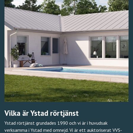
Vilka är Ystad rörtjänst
Ystad rörtjänst grundades 1990 och vi är i huvudsak
verksamma i Ystad med omnejd. Vi är ett auktoriserat VVS-