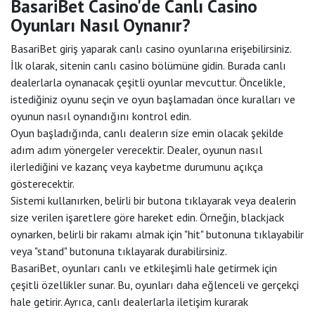
BasariBet Casino'de Canlı Casino
Oyunları Nasıl Oynanır?
BasariBet giriş yaparak canlı casino oyunlarına erişebilirsiniz.
İlk olarak, sitenin canlı casino bölümüne gidin. Burada canlı
dealerlarla oynanacak çeşitli oyunlar mevcuttur. Öncelikle,
istediğiniz oyunu seçin ve oyun başlamadan önce kuralları ve
oyunun nasıl oynandığını kontrol edin.
Oyun başladığında, canlı dealerın size emin olacak şekilde
adım adım yönergeler verecektir. Dealer, oyunun nasıl
ilerlediğini ve kazanç veya kaybetme durumunu açıkça
gösterecektir.
Sistemi kullanırken, belirli bir butona tıklayarak veya dealerin
size verilen işaretlere göre hareket edin. Örneğin, blackjack
oynarken, belirli bir rakamı almak için "hit" butonuna tıklayabilir
veya "stand" butonuna tıklayarak durabilirsiniz.
BasariBet, oyunları canlı ve etkileşimli hale getirmek için
çeşitli özellikler sunar. Bu, oyunları daha eğlenceli ve gerçekçi
hale getirir. Ayrıca, canlı dealerlarla iletişim kurarak