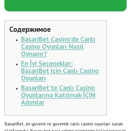
Содержимое
BasariBet Casino'de Canlı
Casino Oyunları Nasıl
Oynanır?
En İyi Seçenekler:
BasariBet için Canlı Casino
Oyunları
BasariBet'te Canlı Casino
Oyunlarına Katılmak İÇIN
Adımlar
BasariBet, en güvenli ve güvenilir canlı casino oyunları sunan
platformdur. Başarı bet para çekme işlemlerini kolaylaştırarak,