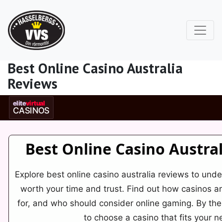
Best Online Casino Australia
Reviews
elite
virtual
CASINOS
Best Online Casino Austra
Explore best online casino australia reviews to und
worth your time and trust. Find out how casinos ar
for, and who should consider online gaming. By th
to choose a casino that fits your n