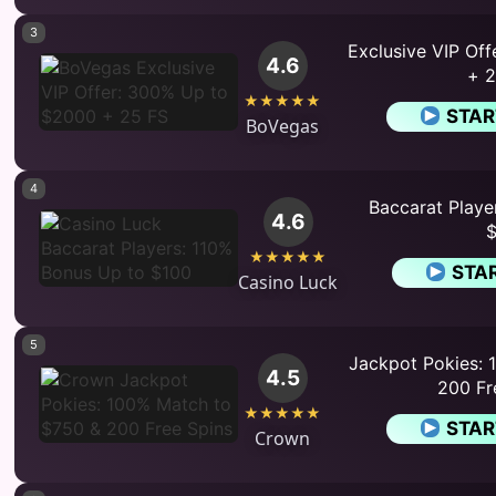
Kontakta oss
3
Nils Nilsson
Exclusive VIP Of
4.6
070 – 123 45 67
+ 
nils@ystadrortjanst.se
★★★★★
STAR
BoVegas
4
Baccarat Playe
4.6
★★★★★
STAR
Casino Luck
5
Jackpot Pokies: 
4.5
200 Fr
★★★★★
STAR
Crown
Ystad rörtjänst