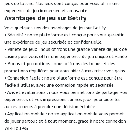
jeux de loterie. Nos jeux sont conçus pour vous offrir une
expérience de jeu immersive et amusante.
Avantages de jeu sur Betify
Voici quelques-uns des avantages de jeu sur Betify :
• Sécurité : notre plateforme est conçue pour vous garantir
une expérience de jeu sécurisée et confidentielle.
• Variété de jeux : nous offrons une grande variété de jeux de
casino pour vous offrir une expérience de jeu unique et variée.
• Bonus et promotions : nous offrons des bonus et des
promotions régulières pour vous aider à maximiser vos gains.
• Connexion facile : notre plateforme est conçue pour être
facile à utiliser, avec une connexion rapide et sécurisée.
• Avis et évaluations : nous vous permettons de partager vos
expériences et vos impressions sur nos jeux, pour aider les
autres joueurs à prendre une décision éclairée.
• Application mobile : notre application mobile vous permet
de jouer partout et à tout moment, grâce à notre connexion
Wi-Fi ou 4G.