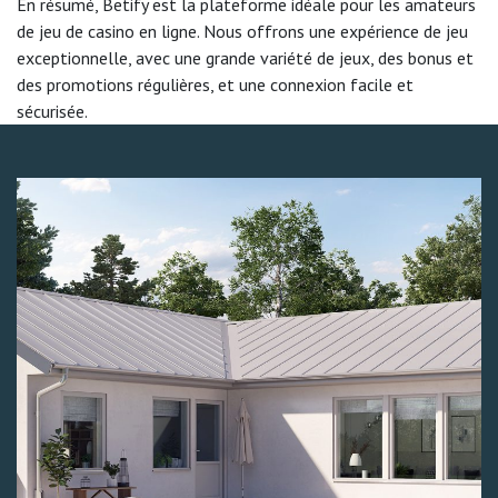
En résumé, Betify est la plateforme idéale pour les amateurs
de jeu de casino en ligne. Nous offrons une expérience de jeu
exceptionnelle, avec une grande variété de jeux, des bonus et
des promotions régulières, et une connexion facile et
sécurisée.