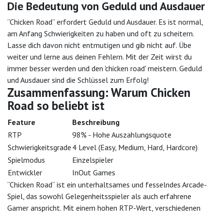
Die Bedeutung von Geduld und Ausdauer
“Chicken Road” erfordert Geduld und Ausdauer. Es ist normal,
am Anfang Schwierigkeiten zu haben und oft zu scheitern.
Lasse dich davon nicht entmutigen und gib nicht auf. Übe
weiter und lerne aus deinen Fehlern. Mit der Zeit wirst du
immer besser werden und den 'chicken road' meistern. Geduld
und Ausdauer sind die Schlüssel zum Erfolg!
Zusammenfassung: Warum Chicken
Road so beliebt ist
Feature
Beschreibung
RTP
98% - Hohe Auszahlungsquote
Schwierigkeitsgrade
4 Level (Easy, Medium, Hard, Hardcore)
Spielmodus
Einzelspieler
Entwickler
InOut Games
“Chicken Road“ ist ein unterhaltsames und fesselndes Arcade-
Spiel, das sowohl Gelegenheitsspieler als auch erfahrene
Gamer anspricht. Mit einem hohen RTP-Wert, verschiedenen