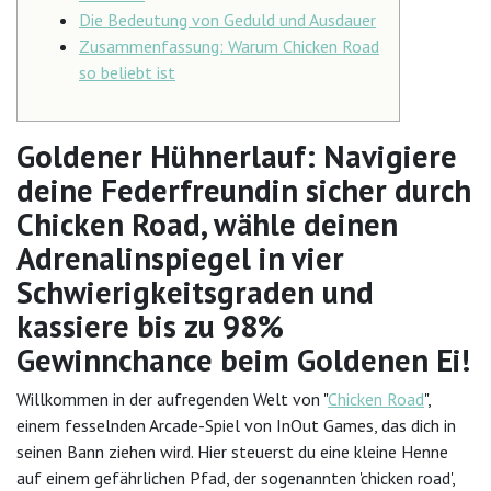
Die Bedeutung von Geduld und Ausdauer
Zusammenfassung: Warum Chicken Road
so beliebt ist
Goldener Hühnerlauf: Navigiere
deine Federfreundin sicher durch
Chicken Road, wähle deinen
Adrenalinspiegel in vier
Schwierigkeitsgraden und
kassiere bis zu 98%
Gewinnchance beim Goldenen Ei!
Willkommen in der aufregenden Welt von "
Chicken Road
",
einem fesselnden Arcade-Spiel von InOut Games, das dich in
seinen Bann ziehen wird. Hier steuerst du eine kleine Henne
auf einem gefährlichen Pfad, der sogenannten 'chicken road',