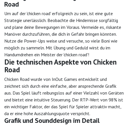
Road
Um auf der 'chicken road' erfolgreich zu sein, ist eine gute
Strategie unerlässlich. Beobachte die Hindernisse sorgfältig
und plane deine Bewegungen im Voraus. Vermeide es, riskante
Manöver durchzuführen, die dich in Gefahr bringen könnten.
Nutze die Power-Ups weise und versuche, so viele Boni wie
möglich zu sammeln. Mit Übung und Geduld wirst du im
Handumdrehen ein Meister der 'chicken road'!
Die technischen Aspekte von Chicken
Road
Chicken Road wurde von InOut Games entwickelt und
zeichnet sich durch eine einfache, aber ansprechende Grafik
aus. Das Spiel läuft reibungslos auf einer Vielzahl von Geräten
und bietet eine intuitive Steuerung. Der RTP-Wert von 98% ist
ein wichtiger Faktor, der das Spiel für Spieler attraktiv macht,
da er eine hohe Auszahlungsquote verspricht.
Grafik und Sounddesign im Detail