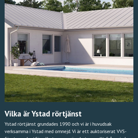
Vilka är Ystad rörtjänst
Ystad rörtjänst grundades 1990 och vi är i huvudsak
verksamma i Ystad med omnejd. Vi är ett auktoriserat VVS-