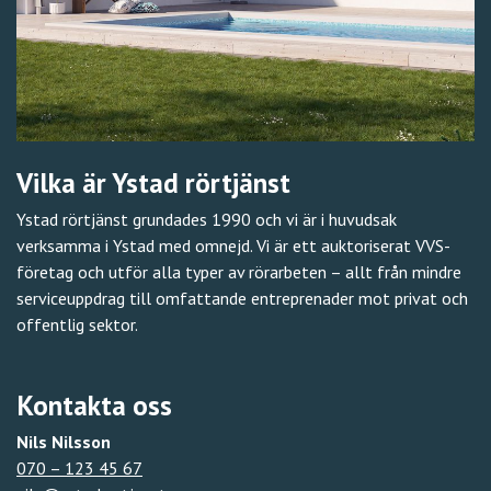
Vilka är Ystad rörtjänst
Ystad rörtjänst grundades 1990 och vi är i huvudsak
verksamma i Ystad med omnejd. Vi är ett auktoriserat VVS-
företag och utför alla typer av rörarbeten – allt från mindre
serviceuppdrag till omfattande entreprenader mot privat och
offentlig sektor.
Kontakta oss
Nils Nilsson
070 – 123 45 67