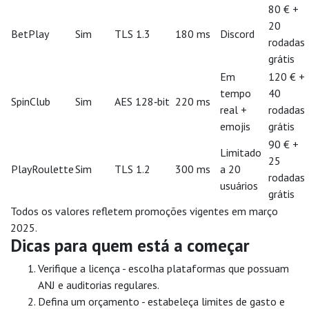
80 € +
20
BetPlay
Sim
TLS 1.3
180 ms
Discord
rodadas
grátis
Em
120 € +
tempo
40
SpinClub
Sim
AES 128‑bit
220 ms
real +
rodadas
emojis
grátis
90 € +
Limitado
25
PlayRoulette
Sim
TLS 1.2
300 ms
a 20
rodadas
usuários
grátis
Todos os valores refletem promoções vigentes em março
2025.
Dicas para quem está a começar
Verifique a licença - escolha plataformas que possuam
ANJ e auditorias regulares.
Defina um orçamento - estabeleça limites de gasto e