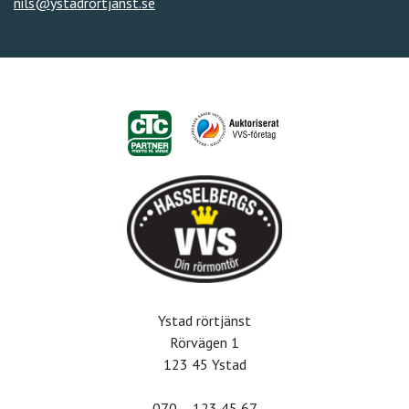
nils@ystadrortjanst.se
Ystad rörtjänst
Rörvägen 1
123 45 Ystad
070 – 123 45 67