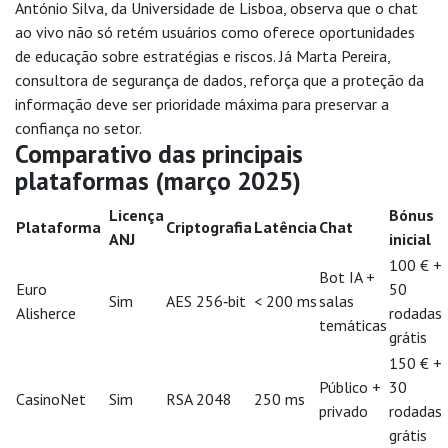
António Silva, da Universidade de Lisboa, observa que o chat
ao vivo não só retém usuários como oferece oportunidades
de educação sobre estratégias e riscos. Já Marta Pereira,
consultora de segurança de dados, reforça que a proteção da
informação deve ser prioridade máxima para preservar a
confiança no setor.
Comparativo das principais
plataformas (março 2025)
Licença
Bónus
Plataforma
Criptografia
Latência
Chat
ANJ
inicial
100 € +
Bot IA +
Euro
50
Sim
AES 256‑bit
< 200 ms
salas
Alisherce
rodadas
temáticas
grátis
150 € +
Público +
30
CasinoNet
Sim
RSA 2048
250 ms
privado
rodadas
grátis