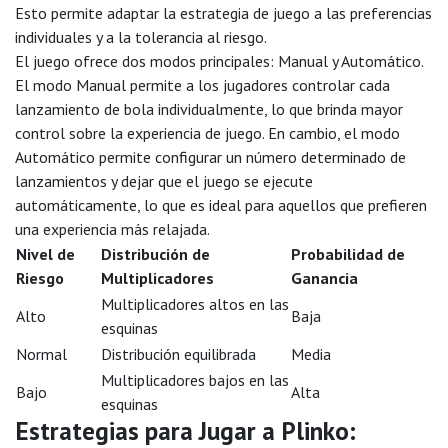
Esto permite adaptar la estrategia de juego a las preferencias
individuales y a la tolerancia al riesgo.
El juego ofrece dos modos principales: Manual y Automático.
El modo Manual permite a los jugadores controlar cada
lanzamiento de bola individualmente, lo que brinda mayor
control sobre la experiencia de juego. En cambio, el modo
Automático permite configurar un número determinado de
lanzamientos y dejar que el juego se ejecute
automáticamente, lo que es ideal para aquellos que prefieren
una experiencia más relajada.
Nivel de
Distribución de
Probabilidad de
Riesgo
Multiplicadores
Ganancia
Multiplicadores altos en las
Alto
Baja
esquinas
Normal
Distribución equilibrada
Media
Multiplicadores bajos en las
Bajo
Alta
esquinas
Estrategias para Jugar a Plinko: