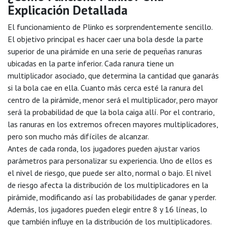
Explicación Detallada
El funcionamiento de Plinko es sorprendentemente sencillo.
El objetivo principal es hacer caer una bola desde la parte
superior de una pirámide en una serie de pequeñas ranuras
ubicadas en la parte inferior. Cada ranura tiene un
multiplicador asociado, que determina la cantidad que ganarás
si la bola cae en ella. Cuanto más cerca esté la ranura del
centro de la pirámide, menor será el multiplicador, pero mayor
será la probabilidad de que la bola caiga allí. Por el contrario,
las ranuras en los extremos ofrecen mayores multiplicadores,
pero son mucho más difíciles de alcanzar.
Antes de cada ronda, los jugadores pueden ajustar varios
parámetros para personalizar su experiencia. Uno de ellos es
el nivel de riesgo, que puede ser alto, normal o bajo. El nivel
de riesgo afecta la distribución de los multiplicadores en la
pirámide, modificando así las probabilidades de ganar y perder.
Además, los jugadores pueden elegir entre 8 y 16 líneas, lo
que también influye en la distribución de los multiplicadores.