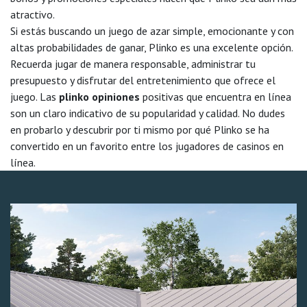
atractivo.
Si estás buscando un juego de azar simple, emocionante y con
altas probabilidades de ganar, Plinko es una excelente opción.
Recuerda jugar de manera responsable, administrar tu
presupuesto y disfrutar del entretenimiento que ofrece el
juego. Las
plinko opiniones
positivas que encuentra en línea
son un claro indicativo de su popularidad y calidad. No dudes
en probarlo y descubrir por ti mismo por qué Plinko se ha
convertido en un favorito entre los jugadores de casinos en
línea.