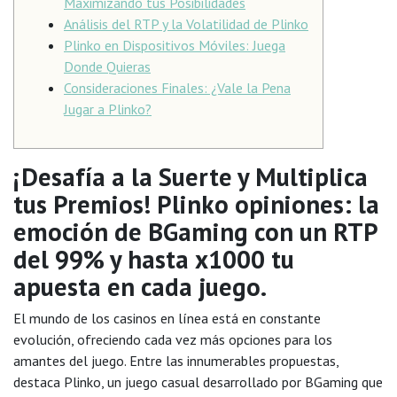
Maximizando tus Posibilidades
Análisis del RTP y la Volatilidad de Plinko
Plinko en Dispositivos Móviles: Juega
Donde Quieras
Consideraciones Finales: ¿Vale la Pena
Jugar a Plinko?
¡Desafía a la Suerte y Multiplica
tus Premios! Plinko opiniones: la
emoción de BGaming con un RTP
del 99% y hasta x1000 tu
apuesta en cada juego.
El mundo de los casinos en línea está en constante
evolución, ofreciendo cada vez más opciones para los
amantes del juego. Entre las innumerables propuestas,
destaca Plinko, un juego casual desarrollado por BGaming que