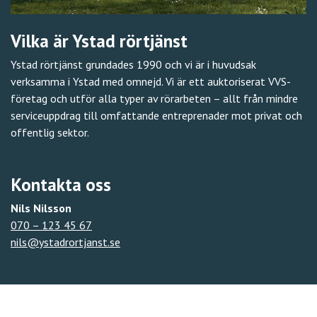
Vilka är Ystad rörtjänst
Ystad rörtjänst grundades 1990 och vi är i huvudsak
verksamma i Ystad med omnejd. Vi är ett auktoriserat VVS-
företag och utför alla typer av rörarbeten – allt från mindre
serviceuppdrag till omfattande entreprenader mot privat och
offentlig sektor.
Kontakta oss
Nils Nilsson
070 – 123 45 67
nils@ystadrortjanst.se