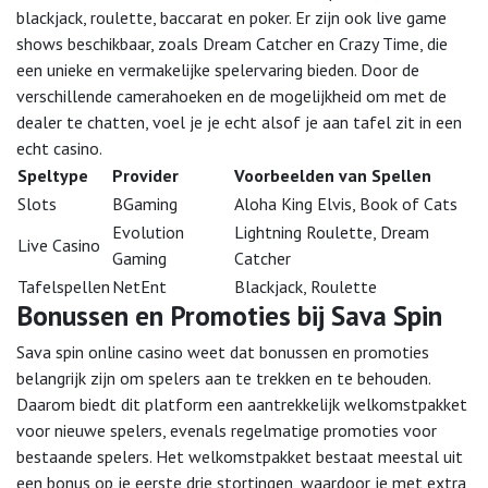
blackjack, roulette, baccarat en poker. Er zijn ook live game
shows beschikbaar, zoals Dream Catcher en Crazy Time, die
een unieke en vermakelijke spelervaring bieden. Door de
verschillende camerahoeken en de mogelijkheid om met de
dealer te chatten, voel je je echt alsof je aan tafel zit in een
echt casino.
Speltype
Provider
Voorbeelden van Spellen
Slots
BGaming
Aloha King Elvis, Book of Cats
Evolution
Lightning Roulette, Dream
Live Casino
Gaming
Catcher
Tafelspellen
NetEnt
Blackjack, Roulette
Bonussen en Promoties bij Sava Spin
Sava spin online casino weet dat bonussen en promoties
belangrijk zijn om spelers aan te trekken en te behouden.
Daarom biedt dit platform een aantrekkelijk welkomstpakket
voor nieuwe spelers, evenals regelmatige promoties voor
bestaande spelers. Het welkomstpakket bestaat meestal uit
een bonus op je eerste drie stortingen, waardoor je met extra