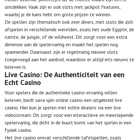
ontdekken. Vaak zijn er ook slots met jackpot features,
waarbij je de kans hebt om grote prijzen te winnen.
De spellen zijn thematisch ook zeer divers, met slots die zich
afspelen in verschillende werelden, zoals het oude Egypte, de
ruimte, de jungle, of de wildwest. Dit zorgt voor een extra
dimensie aan de spelervaring en maakt het spelen nog
spannender. Daarnaast zijn er regelmatig nieuwe slots
toegevoegd aan het aanbod, waardoor er altijd iets nieuws te
beleven is.
Live Casino: De Authenticiteit van een
Echt Casino
Voor spelers die de authentieke casino-ervaring willen
beleven, biedt sava spin online casino een uitgebreid live
casino. Hier kun je spelen met echte dealers via een live
videostream. Dit zorgt voor een interactieve en meeslepende
spelervaring, die dicht in de buurt komt van het spelen in een
fysiek casino.
Het live casino omvat verschillende tafelspellen, zoals