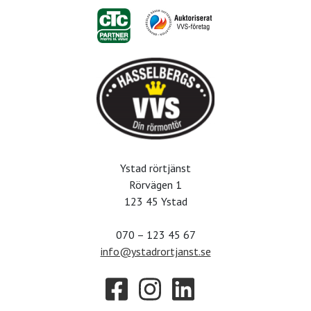
Ystad rörtjänst
Rörvägen 1
123 45 Ystad
070 – 123 45 67
info@ystadrortjanst.se