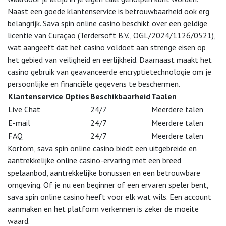
Naast een goede klantenservice is betrouwbaarheid ook erg
belangrijk. Sava spin online casino beschikt over een geldige
licentie van Curaçao (Terdersoft B.V., OGL/2024/1126/0521),
wat aangeeft dat het casino voldoet aan strenge eisen op
het gebied van veiligheid en eerlijkheid. Daarnaast maakt het
casino gebruik van geavanceerde encryptietechnologie om je
persoonlijke en financiële gegevens te beschermen.
Klantenservice Opties
Beschikbaarheid
Taalen
Live Chat
24/7
Meerdere talen
E-mail
24/7
Meerdere talen
FAQ
24/7
Meerdere talen
Kortom, sava spin online casino biedt een uitgebreide en
aantrekkelijke online casino-ervaring met een breed
spelaanbod, aantrekkelijke bonussen en een betrouwbare
omgeving. Of je nu een beginner of een ervaren speler bent,
sava spin online casino heeft voor elk wat wils. Een account
aanmaken en het platform verkennen is zeker de moeite
waard.