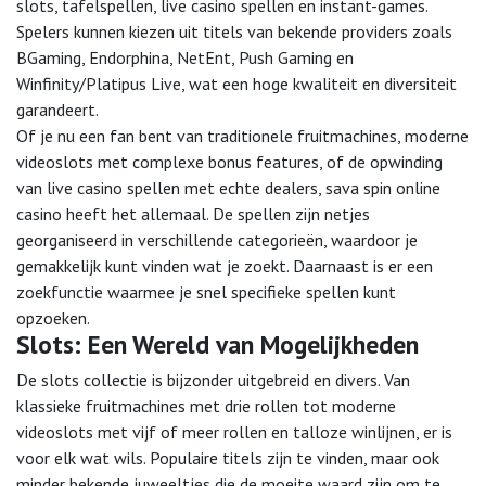
slots, tafelspellen, live casino spellen en instant-games.
Spelers kunnen kiezen uit titels van bekende providers zoals
BGaming, Endorphina, NetEnt, Push Gaming en
Winfinity/Platipus Live, wat een hoge kwaliteit en diversiteit
garandeert.
Of je nu een fan bent van traditionele fruitmachines, moderne
videoslots met complexe bonus features, of de opwinding
van live casino spellen met echte dealers, sava spin online
casino heeft het allemaal. De spellen zijn netjes
georganiseerd in verschillende categorieën, waardoor je
gemakkelijk kunt vinden wat je zoekt. Daarnaast is er een
zoekfunctie waarmee je snel specifieke spellen kunt
opzoeken.
Slots: Een Wereld van Mogelijkheden
De slots collectie is bijzonder uitgebreid en divers. Van
klassieke fruitmachines met drie rollen tot moderne
videoslots met vijf of meer rollen en talloze winlijnen, er is
voor elk wat wils. Populaire titels zijn te vinden, maar ook
minder bekende juweeltjes die de moeite waard zijn om te