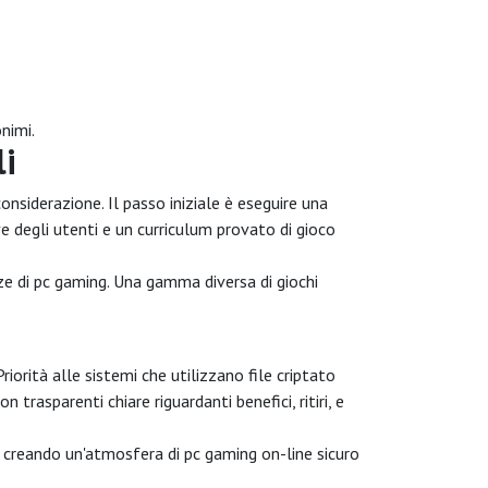
nimi.
li
nsiderazione. Il passo iniziale è eseguire una
ve degli utenti e un curriculum provato di gioco
nze di pc gaming. Una gamma diversa di giochi
riorità alle sistemi che utilizzano file criptato
trasparenti chiare riguardanti benefici, ritiri, e
 , creando un'atmosfera di pc gaming on-line sicuro