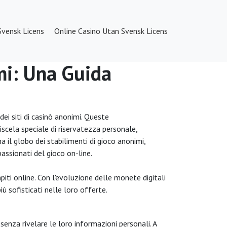
Svensk Licens
Online Casino Utan Svensk Licens
mi: Una Guida
ei siti di casinò anonimi. Queste
scela speciale di riservatezza personale,
 il globo dei stabilimenti di gioco anonimi,
assionati del gioco on-line.
piti online. Con l'evoluzione delle monete digitali
ù sofisticati nelle loro offerte.
senza rivelare le loro informazioni personali. A