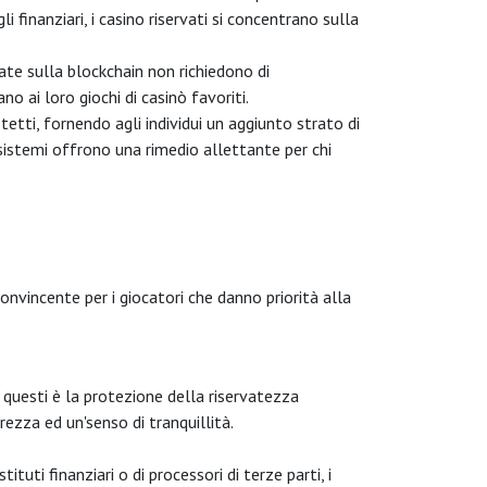
 finanziari, i casino riservati si concentrano sulla
ate sulla blockchain non richiedono di
o ai loro giochi di casinò favoriti.
tetti, fornendo agli individui un aggiunto strato di
sistemi offrono una rimedio allettante per chi
convincente per i giocatori che danno priorità alla
 questi è la protezione della riservatezza
ezza ed un'senso di tranquillità.
tuti finanziari o di processori di terze parti, i