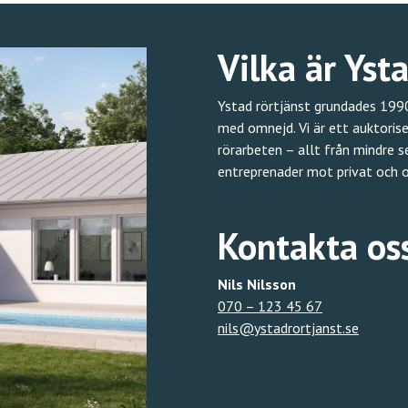
Vilka är Yst
Ystad rörtjänst grundades 1990
med omnejd. Vi är ett auktoris
rörarbeten – allt från mindre 
entreprenader mot privat och o
Kontakta os
Nils Nilsson
070 – 123 45 67
nils@ystadrortjanst.se