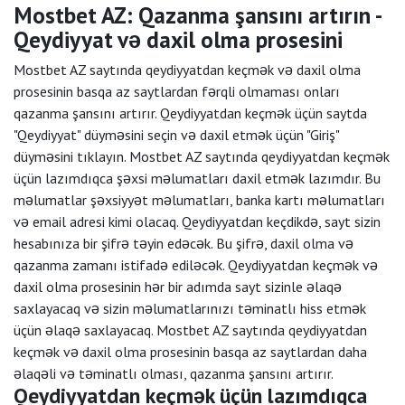
Mostbet AZ: Qazanma şansını artırın -
Qeydiyyat və daxil olma prosesini
Mostbet AZ saytında qeydiyyatdan keçmək və daxil olma
prosesinin basqa az saytlardan fərqli olmaması onları
qazanma şansını artırır. Qeydiyyatdan keçmək üçün saytda
"Qeydiyyat" düyməsini seçin və daxil etmək üçün "Giriş"
düyməsini tıklayın. Mostbet AZ saytında qeydiyyatdan keçmək
üçün lazımdıqca şəxsi məlumatları daxil etmək lazımdır. Bu
məlumatlar şəxsiyyət məlumatları, banka kartı məlumatları
və email adresi kimi olacaq. Qeydiyyatdan keçdikdə, sayt sizin
hesabınıza bir şifrə təyin edəcək. Bu şifrə, daxil olma və
qazanma zamanı istifadə ediləcək. Qeydiyyatdan keçmək və
daxil olma prosesinin hər bir adımda sayt sizinle əlaqə
saxlayacaq və sizin məlumatlarınızı təminatlı hiss etmək
üçün əlaqə saxlayacaq. Mostbet AZ saytında qeydiyyatdan
keçmək və daxil olma prosesinin basqa az saytlardan daha
əlaqəli və təminatlı olması, qazanma şansını artırır.
Qeydiyyatdan keçmək üçün lazımdıqca