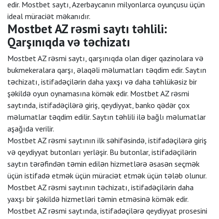
edir. Mostbet saytı, Azerbaycanın milyonlarca oyunçusu üçün
ideal müraciət məkanıdır.
Mostbet AZ rəsmi saytı təhlili:
Qarşınıqda və təchizatı
Mostbet AZ rəsmi saytı, qarşınıqda olan diger qazinolara və
bukmekeralara qarşı, əlaqəli məlumatları təqdim edir. Saytın
təchizatı, istifadəçilərin daha yaxşı və daha təhlükəsiz bir
şəkildə oyun oynamasına kömək edir. Mostbet AZ rəsmi
saytında, istifadəçilərə giriş, qeydiyyat, banko qədər çox
məlumatlar təqdim edilir. Saytın təhlili ilə bağlı məlumatlar
aşağıda verilir.
Mostbet AZ rəsmi saytının ilk səhifəsində, istifadəçilərə giriş
və qeydiyyat butonları yerləşir. Bu butonlar, istifadəçilərin
saytın tərəfindən təmin edilən hizmetlərə əsasən seçmək
üçün istifadə etmək üçün müraciət etmək üçün tələb olunur.
Mostbet AZ rəsmi saytının təchizatı, istifadəçilərin daha
yaxşı bir şəkildə hizmetləri təmin etməsinə kömək edir.
Mostbet AZ rəsmi saytında, istifadəçilərə qeydiyyat prosesini