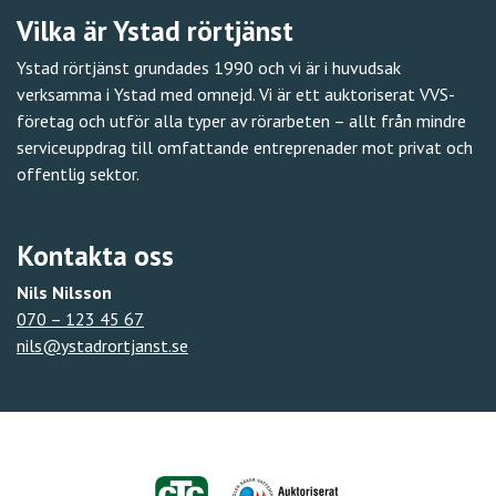
Vilka är Ystad rörtjänst
Ystad rörtjänst grundades 1990 och vi är i huvudsak
verksamma i Ystad med omnejd. Vi är ett auktoriserat VVS-
företag och utför alla typer av rörarbeten – allt från mindre
serviceuppdrag till omfattande entreprenader mot privat och
offentlig sektor.
Kontakta oss
Nils Nilsson
070 – 123 45 67
nils@ystadrortjanst.se