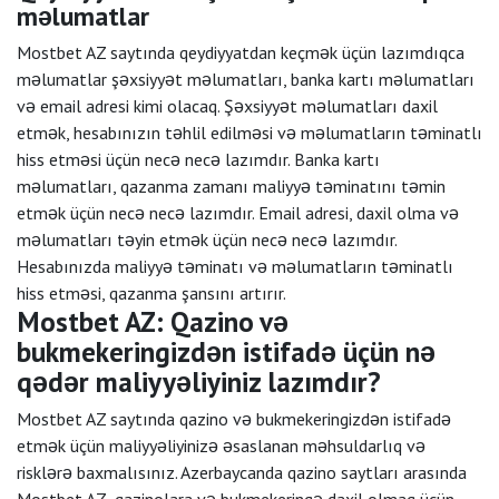
məlumatlar
Mostbet AZ saytında qeydiyyatdan keçmək üçün lazımdıqca
məlumatlar şəxsiyyət məlumatları, banka kartı məlumatları
və email adresi kimi olacaq. Şəxsiyyət məlumatları daxil
etmək, hesabınızın təhlil edilməsi və məlumatların təminatlı
hiss etməsi üçün necə necə lazımdır. Banka kartı
məlumatları, qazanma zamanı maliyyə təminatını təmin
etmək üçün necə necə lazımdır. Email adresi, daxil olma və
məlumatları təyin etmək üçün necə necə lazımdır.
Hesabınızda maliyyə təminatı və məlumatların təminatlı
hiss etməsi, qazanma şansını artırır.
Mostbet AZ: Qazino və
bukmekeringizdən istifadə üçün nə
qədər maliyyəliyiniz lazımdır?
Mostbet AZ saytında qazino və bukmekeringizdən istifadə
etmək üçün maliyyəliyinizə əsaslanan məhsuldarlıq və
risklərə baxmalısınız. Azerbaycanda qazino saytları arasında
Mostbet AZ, qazinolara və bukmekeringə daxil olmaq üçün