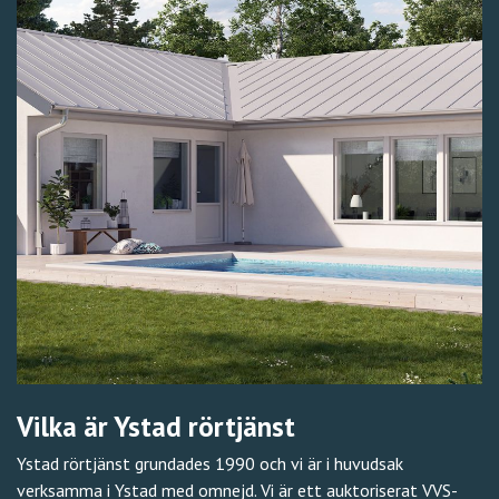
Vilka är Ystad rörtjänst
Ystad rörtjänst grundades 1990 och vi är i huvudsak
verksamma i Ystad med omnejd. Vi är ett auktoriserat VVS-