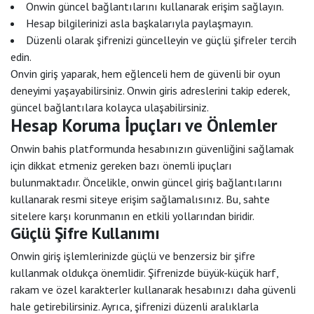
Onwin güncel bağlantılarını kullanarak erişim sağlayın.
Hesap bilgilerinizi asla başkalarıyla paylaşmayın.
Düzenli olarak şifrenizi güncelleyin ve güçlü şifreler tercih
edin.
Onvin giriş yaparak, hem eğlenceli hem de güvenli bir oyun
deneyimi yaşayabilirsiniz. Onwin giris adreslerini takip ederek,
güncel bağlantılara kolayca ulaşabilirsiniz.
Hesap Koruma İpuçları ve Önlemler
Onwin bahis platformunda hesabınızın güvenliğini sağlamak
için dikkat etmeniz gereken bazı önemli ipuçları
bulunmaktadır. Öncelikle, onwin güncel giriş bağlantılarını
kullanarak resmi siteye erişim sağlamalısınız. Bu, sahte
sitelere karşı korunmanın en etkili yollarından biridir.
Güçlü Şifre Kullanımı
Onwin giriş işlemlerinizde güçlü ve benzersiz bir şifre
kullanmak oldukça önemlidir. Şifrenizde büyük-küçük harf,
rakam ve özel karakterler kullanarak hesabınızı daha güvenli
hale getirebilirsiniz. Ayrıca, şifrenizi düzenli aralıklarla