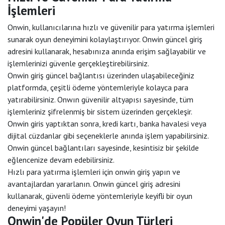
İşlemleri
Onwin, kullanıcılarına hızlı ve güvenilir para yatırma işlemleri
sunarak oyun deneyimini kolaylaştırıyor. Onwin güncel giriş
adresini kullanarak, hesabınıza anında erişim sağlayabilir ve
işlemlerinizi güvenle gerçekleştirebilirsiniz.
Onwin giriş güncel bağlantısı üzerinden ulaşabileceğiniz
platformda, çeşitli ödeme yöntemleriyle kolayca para
yatırabilirsiniz. Onwın güvenilir altyapısı sayesinde, tüm
işlemleriniz şifrelenmiş bir sistem üzerinden gerçekleşir.
Onwin giris yaptıktan sonra, kredi kartı, banka havalesi veya
dijital cüzdanlar gibi seçeneklerle anında işlem yapabilirsiniz.
Onwin güncel bağlantıları sayesinde, kesintisiz bir şekilde
eğlencenize devam edebilirsiniz.
Hızlı para yatırma işlemleri için onwin giriş yapın ve
avantajlardan yararlanın. Onwin güncel giriş adresini
kullanarak, güvenli ödeme yöntemleriyle keyifli bir oyun
deneyimi yaşayın!
Onwin'de Popüler Oyun Türleri