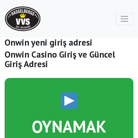
Onwin yeni giriş adresi
Onwin Casino Giriş ve Güncel
Giriş Adresi
OYNAMAK