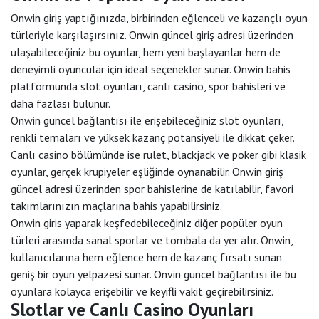
Onwin giriş yaptığınızda, birbirinden eğlenceli ve kazançlı oyun
türleriyle karşılaşırsınız. Onwin güncel giriş adresi üzerinden
ulaşabileceğiniz bu oyunlar, hem yeni başlayanlar hem de
deneyimli oyuncular için ideal seçenekler sunar. Onwin bahis
platformunda slot oyunları, canlı casino, spor bahisleri ve
daha fazlası bulunur.
Onwin güncel bağlantısı ile erişebileceğiniz slot oyunları,
renkli temaları ve yüksek kazanç potansiyeli ile dikkat çeker.
Canlı casino bölümünde ise rulet, blackjack ve poker gibi klasik
oyunlar, gerçek krupiyeler eşliğinde oynanabilir. Onwin giriş
güncel adresi üzerinden spor bahislerine de katılabilir, favori
takımlarınızın maçlarına bahis yapabilirsiniz.
Onwin giris yaparak keşfedebileceğiniz diğer popüler oyun
türleri arasında sanal sporlar ve tombala da yer alır. Onwin,
kullanıcılarına hem eğlence hem de kazanç fırsatı sunan
geniş bir oyun yelpazesi sunar. Onvin güncel bağlantısı ile bu
oyunlara kolayca erişebilir ve keyifli vakit geçirebilirsiniz.
Slotlar ve Canlı Casino Oyunları