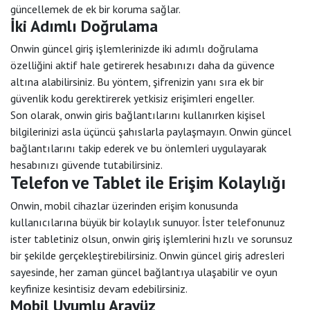
güncellemek de ek bir koruma sağlar.
İki Adımlı Doğrulama
Onwin güncel giriş işlemlerinizde iki adımlı doğrulama
özelliğini aktif hale getirerek hesabınızı daha da güvence
altına alabilirsiniz. Bu yöntem, şifrenizin yanı sıra ek bir
güvenlik kodu gerektirerek yetkisiz erişimleri engeller.
Son olarak, onwin giris bağlantılarını kullanırken kişisel
bilgilerinizi asla üçüncü şahıslarla paylaşmayın. Onwin güncel
bağlantılarını takip ederek ve bu önlemleri uygulayarak
hesabınızı güvende tutabilirsiniz.
Telefon ve Tablet ile Erişim Kolaylığı
Onwin, mobil cihazlar üzerinden erişim konusunda
kullanıcılarına büyük bir kolaylık sunuyor. İster telefonunuz
ister tabletiniz olsun, onwin giriş işlemlerini hızlı ve sorunsuz
bir şekilde gerçekleştirebilirsiniz. Onwin güncel giriş adresleri
sayesinde, her zaman güncel bağlantıya ulaşabilir ve oyun
keyfinize kesintisiz devam edebilirsiniz.
Mobil Uyumlu Arayüz