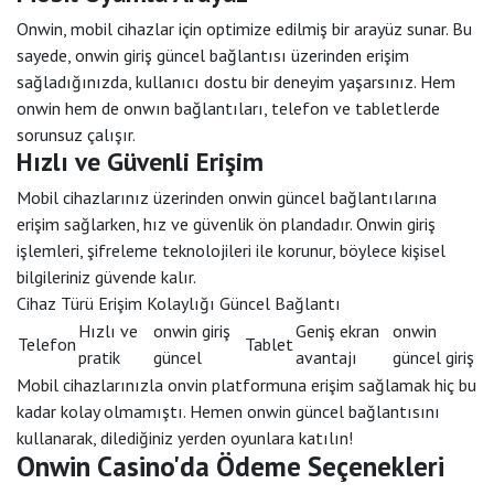
Onwin, mobil cihazlar için optimize edilmiş bir arayüz sunar. Bu
sayede, onwin giriş güncel bağlantısı üzerinden erişim
sağladığınızda, kullanıcı dostu bir deneyim yaşarsınız. Hem
onwin hem de onwın bağlantıları, telefon ve tabletlerde
sorunsuz çalışır.
Hızlı ve Güvenli Erişim
Mobil cihazlarınız üzerinden onwin güncel bağlantılarına
erişim sağlarken, hız ve güvenlik ön plandadır. Onwin giriş
işlemleri, şifreleme teknolojileri ile korunur, böylece kişisel
bilgileriniz güvende kalır.
Cihaz Türü Erişim Kolaylığı Güncel Bağlantı
Hızlı ve
onwin giriş
Geniş ekran
onwin
Telefon
Tablet
pratik
güncel
avantajı
güncel giriş
Mobil cihazlarınızla onvin platformuna erişim sağlamak hiç bu
kadar kolay olmamıştı. Hemen onwin güncel bağlantısını
kullanarak, dilediğiniz yerden oyunlara katılın!
Onwin Casino'da Ödeme Seçenekleri