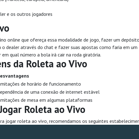
ler e os outros jogadores
ivo
sino online que ofereça essa modalidade de jogo, fazer um depósit
 o dealer através do chat e fazer suas apostas como faria em um ca
 em qual número a bola irá cair na roda giratória.
ns da Roleta ao Vivo
esvantagens
imitações de horário de funcionamento
ependência de uma conexão de internet estável
imitações de mesa em algumas plataformas
Jogar Roleta ao Vivo
ra jogar roleta ao vivo, recomendamos os seguintes estabelecime