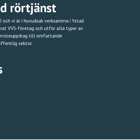
ad rörtjänst
 och vi är i huvudsak verksamma i Ystad
erat VVS-företag och utför alla typer av
serviceuppdrag till omfattande
ffentlig sektor.
s