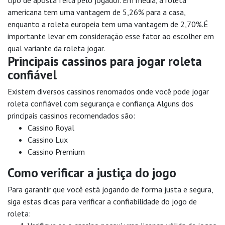
americana tem uma vantagem de 5,26% para a casa,
enquanto a roleta europeia tem uma vantagem de 2,70%.É
importante levar em consideração esse fator ao escolher em
qual variante da roleta jogar.
Principais cassinos para jogar roleta
confiável
Existem diversos cassinos renomados onde você pode jogar
roleta confiável com segurança e confiança. Alguns dos
principais cassinos recomendados são:
Cassino Royal
Cassino Lux
Cassino Premium
Como verificar a justiça do jogo
Para garantir que você está jogando de forma justa e segura,
siga estas dicas para verificar a confiabilidade do jogo de
roleta: