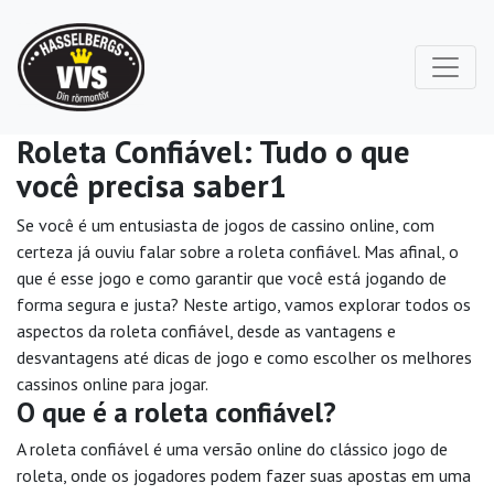
Roleta Confiável: Tudo o que
você precisa saber1
Se você é um entusiasta de jogos de cassino online, com
certeza já ouviu falar sobre a roleta confiável. Mas afinal, o
que é esse jogo e como garantir que você está jogando de
forma segura e justa? Neste artigo, vamos explorar todos os
aspectos da roleta confiável, desde as vantagens e
desvantagens até dicas de jogo e como escolher os melhores
cassinos
online para jogar.
O que é a roleta confiável?
A roleta confiável é uma versão online do clássico jogo de
roleta, onde os jogadores podem fazer suas apostas em uma