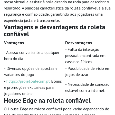
mesa virtual e assistir à bola girando na roda para descobrir o
resultado. A principal característica da roleta confiável é a sua
segurança e confiabilidade, garantindo aos jogadores uma
experiência justa e transparente.
Vantagens e desvantagens da roleta
confiável
Vantagens
Desvantagens
- Falta da interação
- Acesso conveniente a qualquer
pessoal encontrada em
hora do dia
cassinos físicos
- Diversas opções de apostas e
- Possibilidade de vício em
variantes do jogo
jogos de azar
-
https://projetoalecrim.pt
Bônus
- Necessidade de conexão
e promoções exclusivas para
estável com a internet
jogadores online
House Edge na roleta confiável
O House Edge na roleta confiável pode variar dependendo do
tipo de aposta feita pelo jogador. Em média, a roleta