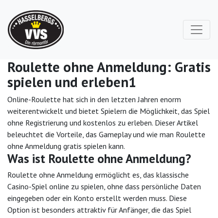
Roulette ohne Anmeldung: Gratis
spielen und erleben1
Online-Roulette hat sich in den letzten Jahren enorm
weiterentwickelt und bietet Spielern die Möglichkeit, das Spiel
ohne Registrierung und kostenlos zu erleben. Dieser Artikel
beleuchtet die Vorteile, das Gameplay und wie man Roulette
ohne Anmeldung gratis spielen kann.
Was ist Roulette ohne Anmeldung?
Roulette ohne Anmeldung ermöglicht es, das klassische
Casino-Spiel online zu spielen, ohne dass persönliche Daten
eingegeben oder ein Konto erstellt werden muss. Diese
Option ist besonders attraktiv für Anfänger, die das Spiel