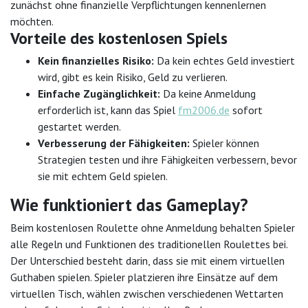
zunächst ohne finanzielle Verpflichtungen kennenlernen
möchten.
Vorteile des kostenlosen Spiels
Kein finanzielles Risiko:
Da kein echtes Geld investiert
wird, gibt es kein Risiko, Geld zu verlieren.
Einfache Zugänglichkeit:
Da keine Anmeldung
erforderlich ist, kann das Spiel
fm2006.de
sofort
gestartet werden.
Verbesserung der Fähigkeiten:
Spieler können
Strategien testen und ihre Fähigkeiten verbessern, bevor
sie mit echtem Geld spielen.
Wie funktioniert das Gameplay?
Beim kostenlosen Roulette ohne Anmeldung behalten Spieler
alle Regeln und Funktionen des traditionellen Roulettes bei.
Der Unterschied besteht darin, dass sie mit einem virtuellen
Guthaben spielen. Spieler platzieren ihre Einsätze auf dem
virtuellen Tisch, wählen zwischen verschiedenen Wettarten