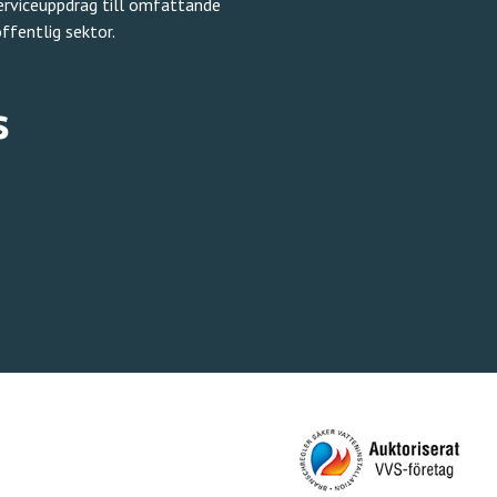
serviceuppdrag till omfattande
ffentlig sektor.
s