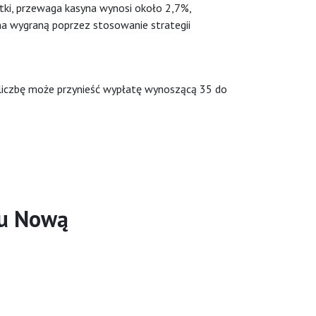
tki, przewaga kasyna wynosi około 2,7%,
na wygraną poprzez stosowanie strategii
 liczbę może przynieść wypłatę wynoszącą 35 do
tu Nową