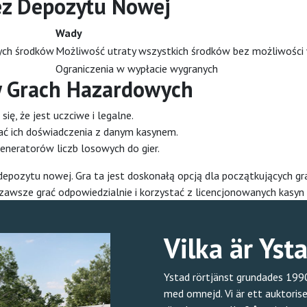
Bez Depozytu Nowej
Wady
nych środków
Możliwość utraty wszystkich środków bez możliwości
Ograniczenia w wypłacie wygranych
w Grach Hazardowych
się, że jest uczciwe i legalne.
nać ich doświadczenia z danym kasynem.
neratorów liczb losowych do gier.
z depozytu nowej. Gra ta jest doskonałą opcją dla początkujących g
zawsze grać odpowiedzialnie i korzystać z licencjonowanych kasyn 
Vilka är Yst
Ystad rörtjänst grundades 1990
med omnejd. Vi är ett auktoris