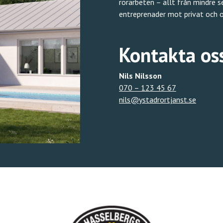
rörarbeten – allt från mindre 
entreprenader mot privat och o
Kontakta os
Nils Nilsson
070 – 123 45 67
nils@ystadrortjanst.se