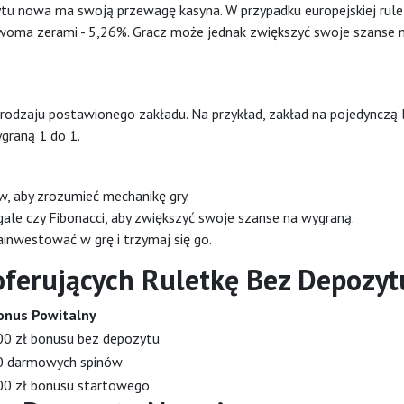
ytu nowa ma swoją przewagę kasyna. W przypadku europejskiej rule
dwoma zerami - 5,26%. Gracz może jednak zwiększyć swoje szanse 
rodzaju postawionego zakładu. Na przykład, zakład na pojedynczą
graną 1 do 1.
w, aby zrozumieć mechanikę gry.
ngale czy Fibonacci, aby zwiększyć swoje szanse na wygraną.
ainwestować w grę i trzymaj się go.
 oferujących Ruletkę Bez Depozy
onus Powitalny
00 zł bonusu bez depozytu
0 darmowych spinów
00 zł bonusu startowego