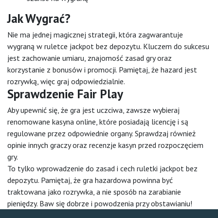
Jak Wygrać?
Nie ma jednej magicznej strategii, która zagwarantuje
wygraną w ruletce jackpot bez depozytu. Kluczem do sukcesu
jest zachowanie umiaru, znajomość zasad gry oraz
korzystanie z bonusów i promocji. Pamiętaj, że hazard jest
rozrywką, więc graj odpowiedzialnie.
Sprawdzenie Fair Play
Aby upewnić się, że gra jest uczciwa, zawsze wybieraj
renomowane kasyna online, które posiadają licencję i są
regulowane przez odpowiednie organy. Sprawdzaj również
opinie innych graczy oraz recenzje kasyn przed rozpoczęciem
gry.
To tylko wprowadzenie do zasad i cech ruletki jackpot bez
depozytu. Pamiętaj, że gra hazardowa powinna być
traktowana jako rozrywka, a nie sposób na zarabianie
pieniędzy. Baw się dobrze i powodzenia przy obstawianiu!