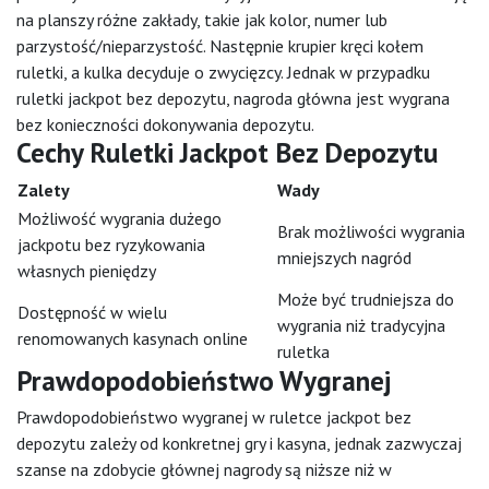
na planszy różne zakłady, takie jak kolor, numer lub
parzystość/nieparzystość. Następnie krupier kręci kołem
ruletki, a kulka decyduje o zwycięzcy. Jednak w przypadku
ruletki jackpot bez depozytu, nagroda główna jest wygrana
bez konieczności dokonywania depozytu.
Cechy Ruletki Jackpot Bez Depozytu
Zalety
Wady
Możliwość wygrania dużego
Brak możliwości wygrania
jackpotu bez ryzykowania
mniejszych nagród
własnych pieniędzy
Może być trudniejsza do
Dostępność w wielu
wygrania niż tradycyjna
renomowanych kasynach online
ruletka
Prawdopodobieństwo Wygranej
Prawdopodobieństwo wygranej w ruletce jackpot bez
depozytu zależy od konkretnej gry i kasyna, jednak zazwyczaj
szanse na zdobycie głównej nagrody są niższe niż w