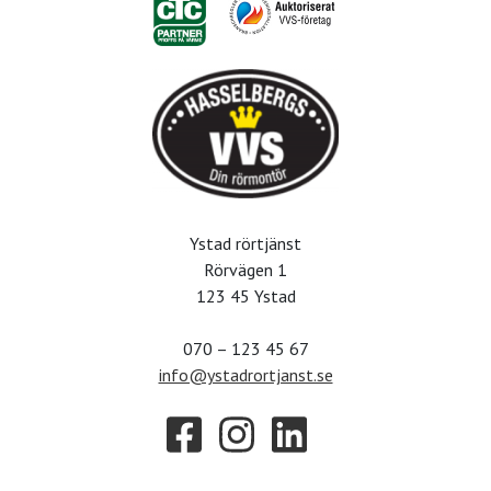
Ystad rörtjänst
Rörvägen 1
123 45 Ystad
070 – 123 45 67
info@ystadrortjanst.se