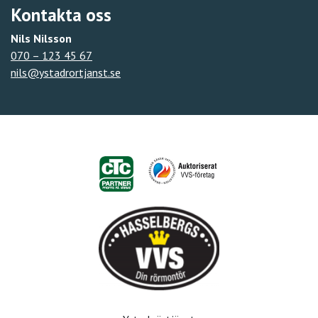
Kontakta oss
Nils Nilsson
070 – 123 45 67
nils@ystadrortjanst.se