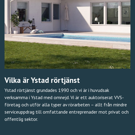
Vilka är Ystad rörtjänst
Ystad rörtjänst grundades 1990 och vi är i huvudsak
verksamma i Ystad med omnejd. Vi är ett auktoriserat VVS-
företag och utför alla typer av rörarbeten – allt från mindre
serviceuppdrag till omfattande entreprenader mot privat och
offentlig sektor.