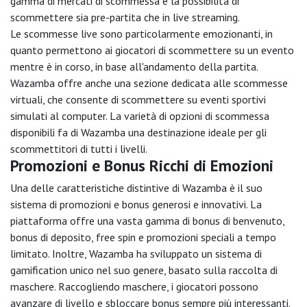
gamma di mercati di scommessa e la possibilità di
scommettere sia pre-partita che in live streaming.
Le scommesse live sono particolarmente emozionanti, in
quanto permettono ai giocatori di scommettere su un evento
mentre è in corso, in base all'andamento della partita.
Wazamba offre anche una sezione dedicata alle scommesse
virtuali, che consente di scommettere su eventi sportivi
simulati al computer. La varietà di opzioni di scommessa
disponibili fa di Wazamba una destinazione ideale per gli
scommettitori di tutti i livelli.
Promozioni e Bonus Ricchi di Emozioni
Una delle caratteristiche distintive di Wazamba è il suo
sistema di promozioni e bonus generosi e innovativi. La
piattaforma offre una vasta gamma di bonus di benvenuto,
bonus di deposito, free spin e promozioni speciali a tempo
limitato. Inoltre, Wazamba ha sviluppato un sistema di
gamification unico nel suo genere, basato sulla raccolta di
maschere. Raccogliendo maschere, i giocatori possono
avanzare di livello e sbloccare bonus sempre più interessanti.