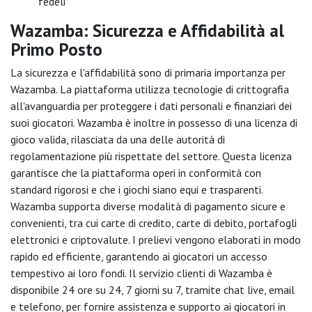
fedeli
Wazamba: Sicurezza e Affidabilità al
Primo Posto
La sicurezza e l'affidabilità sono di primaria importanza per
Wazamba. La piattaforma utilizza tecnologie di crittografia
all'avanguardia per proteggere i dati personali e finanziari dei
suoi giocatori. Wazamba è inoltre in possesso di una licenza di
gioco valida, rilasciata da una delle autorità di
regolamentazione più rispettate del settore. Questa licenza
garantisce che la piattaforma operi in conformità con
standard rigorosi e che i giochi siano equi e trasparenti.
Wazamba supporta diverse modalità di pagamento sicure e
convenienti, tra cui carte di credito, carte di debito, portafogli
elettronici e criptovalute. I prelievi vengono elaborati in modo
rapido ed efficiente, garantendo ai giocatori un accesso
tempestivo ai loro fondi. Il servizio clienti di Wazamba è
disponibile 24 ore su 24, 7 giorni su 7, tramite chat live, email
e telefono, per fornire assistenza e supporto ai giocatori in