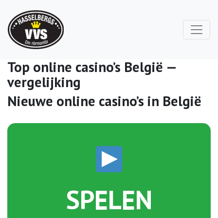
Top online casino’s België —
vergelijking
Nieuwe online casino’s in België
SPELEN