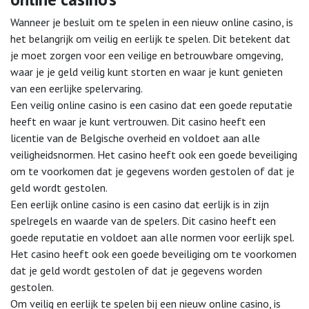
Wanneer je besluit om te spelen in een nieuw online casino, is
het belangrijk om veilig en eerlijk te spelen. Dit betekent dat
je moet zorgen voor een veilige en betrouwbare omgeving,
waar je je geld veilig kunt storten en waar je kunt genieten
van een eerlijke spelervaring.
Een veilig online casino is een casino dat een goede reputatie
heeft en waar je kunt vertrouwen. Dit casino heeft een
licentie van de Belgische overheid en voldoet aan alle
veiligheidsnormen. Het casino heeft ook een goede beveiliging
om te voorkomen dat je gegevens worden gestolen of dat je
geld wordt gestolen.
Een eerlijk online casino is een casino dat eerlijk is in zijn
spelregels en waarde van de spelers. Dit casino heeft een
goede reputatie en voldoet aan alle normen voor eerlijk spel.
Het casino heeft ook een goede beveiliging om te voorkomen
dat je geld wordt gestolen of dat je gegevens worden
gestolen.
Om veilig en eerlijk te spelen bij een nieuw online casino, is