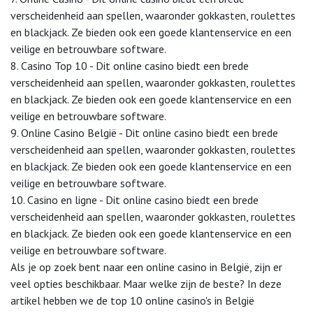
verscheidenheid aan spellen, waaronder gokkasten, roulettes
en blackjack. Ze bieden ook een goede klantenservice en een
veilige en betrouwbare software.
8. Casino Top 10 - Dit online casino biedt een brede
verscheidenheid aan spellen, waaronder gokkasten, roulettes
en blackjack. Ze bieden ook een goede klantenservice en een
veilige en betrouwbare software.
9. Online Casino België - Dit online casino biedt een brede
verscheidenheid aan spellen, waaronder gokkasten, roulettes
en blackjack. Ze bieden ook een goede klantenservice en een
veilige en betrouwbare software.
10. Casino en ligne - Dit online casino biedt een brede
verscheidenheid aan spellen, waaronder gokkasten, roulettes
en blackjack. Ze bieden ook een goede klantenservice en een
veilige en betrouwbare software.
Als je op zoek bent naar een online casino in België, zijn er
veel opties beschikbaar. Maar welke zijn de beste? In deze
artikel hebben we de top 10 online casino's in België