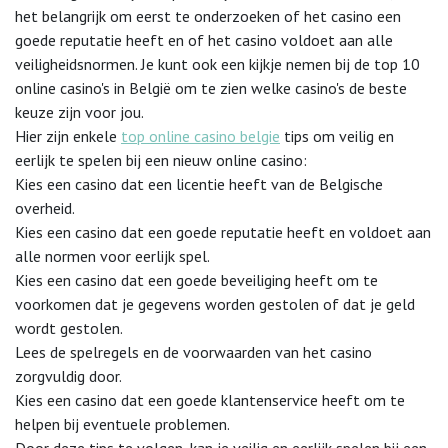
het belangrijk om eerst te onderzoeken of het casino een
goede reputatie heeft en of het casino voldoet aan alle
veiligheidsnormen. Je kunt ook een kijkje nemen bij de top 10
online casino's in België om te zien welke casino's de beste
keuze zijn voor jou.
Hier zijn enkele
top online casino belgie
tips om veilig en
eerlijk te spelen bij een nieuw online casino:
Kies een casino dat een licentie heeft van de Belgische
overheid.
Kies een casino dat een goede reputatie heeft en voldoet aan
alle normen voor eerlijk spel.
Kies een casino dat een goede beveiliging heeft om te
voorkomen dat je gegevens worden gestolen of dat je geld
wordt gestolen.
Lees de spelregels en de voorwaarden van het casino
zorgvuldig door.
Kies een casino dat een goede klantenservice heeft om te
helpen bij eventuele problemen.
Door deze tips te volgen, kan je veilig en eerlijk spelen bij een