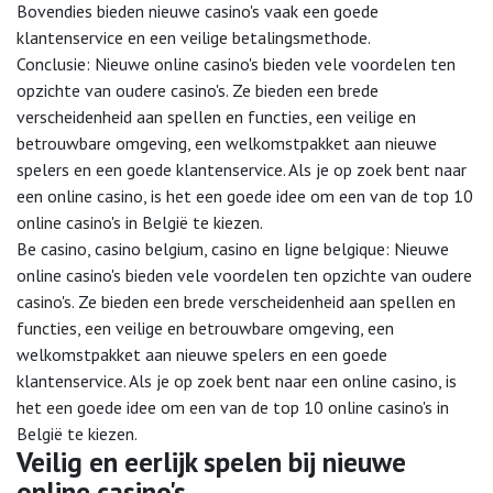
Bovendies bieden nieuwe casino's vaak een goede
klantenservice en een veilige betalingsmethode.
Conclusie: Nieuwe online casino's bieden vele voordelen ten
opzichte van oudere casino's. Ze bieden een brede
verscheidenheid aan spellen en functies, een veilige en
betrouwbare omgeving, een welkomstpakket aan nieuwe
spelers en een goede klantenservice. Als je op zoek bent naar
een online casino, is het een goede idee om een van de top 10
online casino's in België te kiezen.
Be casino, casino belgium, casino en ligne belgique: Nieuwe
online casino's bieden vele voordelen ten opzichte van oudere
casino's. Ze bieden een brede verscheidenheid aan spellen en
functies, een veilige en betrouwbare omgeving, een
welkomstpakket aan nieuwe spelers en een goede
klantenservice. Als je op zoek bent naar een online casino, is
het een goede idee om een van de top 10 online casino's in
België te kiezen.
Veilig en eerlijk spelen bij nieuwe
online casino's