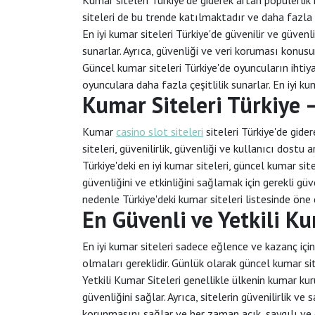
siteleri de bu trende katılmaktadır ve daha fazla 
En iyi kumar siteleri Türkiye'de güvenilir ve güvenl
sunarlar. Ayrıca, güvenliği ve veri koruması konu
Güncel kumar siteleri Türkiye'de oyuncuların ihtiya
oyunculara daha fazla çeşitlilik sunarlar. En iyi k
Kumar Siteleri Türkiye 
Kumar
casino slot siteleri
siteleri Türkiye'de gider
siteleri, güvenilirlik, güvenliği ve kullanıcı dostu 
Türkiye'deki en iyi kumar siteleri, güncel kumar site
güvenliğini ve etkinliğini sağlamak için gerekli güv
nedenle Türkiye'deki kumar siteleri listesinde öne
En Güvenli ve Yetkili Ku
En iyi kumar siteleri sadece eğlence ve kazanç için
olmaları gereklidir. Günlük olarak güncel kumar site
Yetkili Kumar Siteleri genellikle ülkenin kumar kur
güvenliğini sağlar. Ayrıca, sitelerin güvenilirlik ve
korunmasını sağlar ve her zaman açık, saygılı ve 