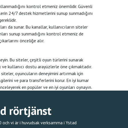
 kullanmadığını kontrol etmeniz önemlidir. Güvenli
sitelerin 24/7 destek hizmetlerini sunup sunmadığını
reklidir.
rı da sunar. Bu kanallar, kullanıcıların siteler
klamları sunup sunmadığını kontrol etmeniz de
ıkarlarını önceliğe alır.
yin. Bu siteler, çeşitli oyun türlerini sunarak
ik ve kullanıcı dostu arayüzlerle öne çıkmaktadır.
 siteler, oyuncuların deneyimini artırmak için
ilerini ve para transferlerini korur. En iyi kumar
i inceleyerek en popüler ve en iyi oyunları oynayın.
ad rörtjänst
 och vi är i huvudsak verksamma i Ystad