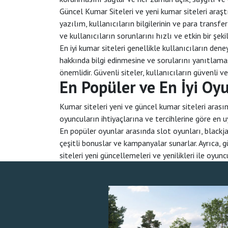
Güncel Kumar Siteleri ve yeni kumar siteleri araşt
yazılım, kullanıcıların bilgilerinin ve para transfe
ve kullanıcıların sorunlarını hızlı ve etkin bir ş
En iyi kumar siteleri genellikle kullanıcıların den
hakkında bilgi edinmesine ve sorularını yanıtlamas
önemlidir. Güvenli siteler, kullanıcıların güvenli 
En Popüler ve En İyi Oy
Kumar siteleri yeni ve güncel kumar siteleri arasında
oyuncuların ihtiyaçlarına ve tercihlerine göre en u
En popüler oyunlar arasında slot oyunları, blackjac
çeşitli bonuslar ve kampanyalar sunarlar. Ayrıca, gü
siteleri yeni güncellemeleri ve yenilikleri ile oyunc