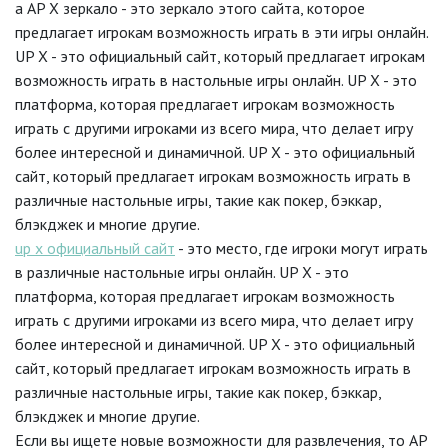
а AP X зеркало - это зеркало этого сайта, которое
предлагает игрокам возможность играть в эти игры онлайн.
UP X - это официальный сайт, который предлагает игрокам
возможность играть в настольные игры онлайн. UP X - это
платформа, которая предлагает игрокам возможность
играть с другими игроками из всего мира, что делает игру
более интересной и динамичной. UP X - это официальный
сайт, который предлагает игрокам возможность играть в
различные настольные игры, такие как покер, бэккар,
блэкджек и многие другие.
up x официальный сайт
- это место, где игроки могут играть
в различные настольные игры онлайн. UP X - это
платформа, которая предлагает игрокам возможность
играть с другими игроками из всего мира, что делает игру
более интересной и динамичной. UP X - это официальный
сайт, который предлагает игрокам возможность играть в
различные настольные игры, такие как покер, бэккар,
блэкджек и многие другие.
Если вы ищете новые возможности для развлечения, то AP