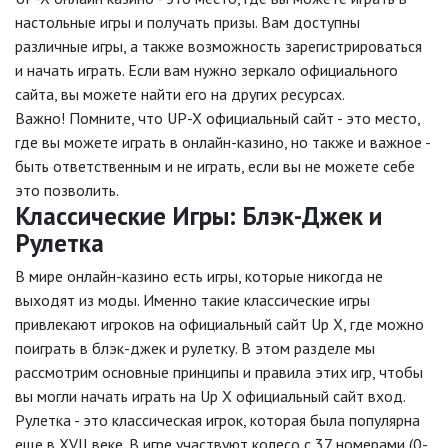
настольные игры и получать призы. Вам доступны
различные игры, а также возможность зарегистрироваться
и начать играть. Если вам нужно зеркало официального
сайта, вы можете найти его на других ресурсах.
Важно! Помните, что UP-X официальный сайт - это место,
где вы можете играть в онлайн-казино, но также и важное -
быть ответственным и не играть, если вы не можете себе
это позволить.
Классические Игры: Блэк-Джек и
Рулетка
В мире онлайн-казино есть игры, которые никогда не
выходят из моды. Именно такие классические игры
привлекают игроков на официальный сайт Up X, где можно
поиграть в блэк-джек и рулетку. В этом разделе мы
рассмотрим основные принципы и правила этих игр, чтобы
вы могли начать играть на Up X официальный сайт вход.
Рулетка - это классическая игрок, которая была популярна
еще в XVII веке. В игре участвуют колесо с 37 номерами (0-