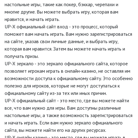
настольные игры, такие как покер, бэккар, черепахи и
многие другие. Вы можете выбрать игру, которая вам
нравится, и начать играть.
UP-X официальный сайт вход - это процесс, который
поможет вам начать играть. Вам нужно зарегистрироваться
на сайте, указав свои личные данные, и выбрать игру,
которая вам нравится. Затем вы можете начать играть и
получать призы.
UP-X зеркало - это зеркало официального сайта, которое
позволяет игрокам играть в онлайн-казино, не оставляя им
возможности доступа к официальному сайту. Это особенно
полезно для игроков, которые не могут доступаться к
официальному сайту из-за тех или иных причин.
UP-X официальный сайт - это место, где вы можете найти
все, что вам нужно для игры. Вам доступны различные
настольные игры, а также возможность зарегистрироваться
и начать играть. Если вам нужно зеркало официального
сайта, вы можете найти его на других ресурсах.
UP-X онлайн казино - это место, где вы можете играть в