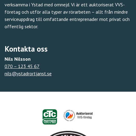
verksamma i Ystad med omnejd. Vi är ett auktoriserat VVS-
företag och utför alla typer av rörarbeten – allt från mindre
serviceuppdrag till omfattande entreprenader mot privat och
offentlig sektor.
Kontakta oss
Nils Nilsson
070 – 123 45 67
nils@ystadrortjanst.se