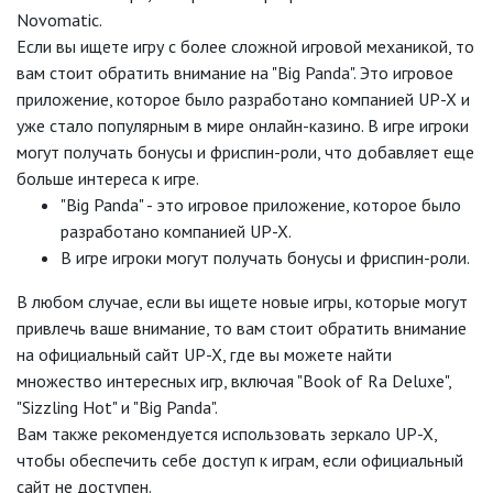
Novomatic.
Если вы ищете игру с более сложной игровой механикой, то
вам стоит обратить внимание на "Big Panda". Это игровое
приложение, которое было разработано компанией UP-X и
уже стало популярным в мире онлайн-казино. В игре игроки
могут получать бонусы и фриспин-роли, что добавляет еще
больше интереса к игре.
"Big Panda" - это игровое приложение, которое было
разработано компанией UP-X.
В игре игроки могут получать бонусы и фриспин-роли.
В любом случае, если вы ищете новые игры, которые могут
привлечь ваше внимание, то вам стоит обратить внимание
на официальный сайт UP-X, где вы можете найти
множество интересных игр, включая "Book of Ra Deluxe",
"Sizzling Hot" и "Big Panda".
Вам также рекомендуется использовать зеркало UP-X,
чтобы обеспечить себе доступ к играм, если официальный
сайт не доступен.