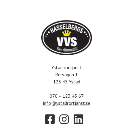
Ystad rörtjänst
Rörvägen 1
123 45 Ystad
070 – 123 45 67
info@ystadrortjanst.se