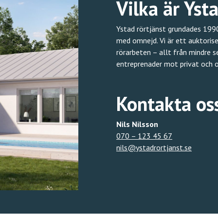
Vilka är Yst
Ystad rörtjänst grundades 1990
med omnejd. Vi är ett auktoris
rörarbeten – allt från mindre 
entreprenader mot privat och o
Kontakta os
Nils Nilsson
070 – 123 45 67
nils@ystadrortjanst.se