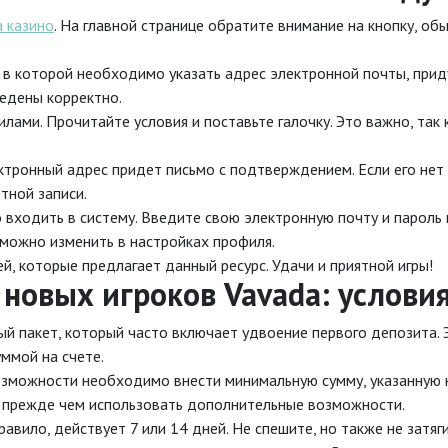
a казино
. На главной странице обратите внимание на кнопку, о
, в которой необходимо указать адрес электронной почты, прид
ведены корректно.
лами. Прочитайте условия и поставьте галочку. Это важно, так
тронный адрес придет письмо с подтверждением. Если его нет в
тной записи.
входить в систему. Введите свою электронную почту и пароль 
можно изменить в настройках профиля.
й, которые предлагает данный ресурс. Удачи и приятной игры!
новых игроков Vavada: услови
й пакет, который часто включает удвоение первого депозита. 
уммой на счете.
зможности необходимо внести минимальную сумму, указанную на
т, прежде чем использовать дополнительные возможности.
равило, действует 7 или 14 дней. Не спешите, но также не затя