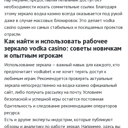
необходимости искать сомнительные ссылки. Благодаря
этому зеркало водка казино всегда оказывается под рукой
даже в случае массовых блокировок. Это делает vodka
casino одним из самых стабильных и посещаемых проектов
отрасли.
Как найти и использовать рабочее
зеркало vodka casino: советы новичкам
и опытным игрокам
Использование зеркала — важный навык для каждого, кто
предпочитает vodkabet и не хочет терять доступ к
любимым играм. Рекомендуется проверять актуальные
зеркала непосредственно на водка казино официальный
сайт, либо получать рассылку на почту. Условием
безопасной и успешной игры остаётся постоянная
бдительность и следование рекомендациям операторов
ресурса.
Есть и другие эксперты индустрии, которые публикуют
обзоры и аналитику по работе зеркал. Например, здесь вы