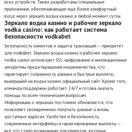
всех устройств. Также разработаны специальные
приложения, обеспечивающие ещё более комфортный
вход через зеркало водка казино в любой момент суток.
Зеркало водка казино и рабочее зеркало
vodka casino: как работает система
безопасности vodkabet
Безопасность клиентов и защита транзакций — приоритет
для vodkabet. Зеркало водка казино и рабочее зеркало
vodka casino используют SSL-шифрование и инновационные
алгоритмы предотвращения мошенничества, что
гарантирует сохранность данных и быстрые выплаты
выигрышей на водка казино официальный сайт. Кроме того,
команда поддержки работает 24/7 и готова оказать
помощь по всем техническим вопросам.
Информация о зеркалах постоянно обновляется, что
позволяет своевременно получать данные о вновь
доступных адресах. Удобство и безопасность,
современные интерфейсы и гарантированные выплаты —
всё это стало возможным для клиентов, которые