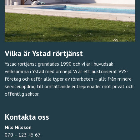
Vilka är Ystad rörtjänst
Ystad rörtjänst grundades 1990 och vi är i huvudsak
verksamma i Ystad med omnejd. Vi är ett auktoriserat VVS-
företag och utför alla typer av rörarbeten – allt från mindre
serviceuppdrag till omfattande entreprenader mot privat och
offentlig sektor.
Kontakta oss
Nils Nilsson
070 – 123 45 67