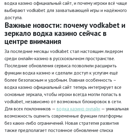
водка казино официальный сайт, и почему игроки всё чаще
выбирают vodkabet для захватывающей игры и надёжного
доступа.
Важные новости: почему vodkabet и
зеркало водка казино сейчас в
центре внимания
За последние месяцы vodkabet стал настоящим лидером
среди онлайн-казино в русскоязычном пространстве.
Последние обновления сервиса позволили расширить
функции водка казино и сделали доступ к услугам ещё
более безопасным и удобным. Главная особенность –
водка казино официальный сайт теперь интегрирует все
основные зеркала, чтобы игроки всегда могли попасть в
vodkabet, независимо от возможных блокировок в сети.
Для всех поклонников —
водка казино онлайн
— уникальная
возможность оценить современные функции платформы
без каких-либо ограничений. Новая стратегия развития
также предполагает постоянное обновление списка