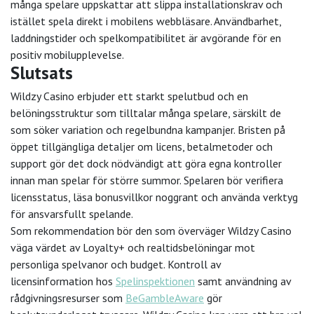
många spelare uppskattar att slippa installationskrav och
istället spela direkt i mobilens webbläsare. Användbarhet,
laddningstider och spelkompatibilitet är avgörande för en
positiv mobilupplevelse.
Slutsats
Wildzy Casino erbjuder ett starkt spelutbud och en
belöningsstruktur som tilltalar många spelare, särskilt de
som söker variation och regelbundna kampanjer. Bristen på
öppet tillgängliga detaljer om licens, betalmetoder och
support gör det dock nödvändigt att göra egna kontroller
innan man spelar för större summor. Spelaren bör verifiera
licensstatus, läsa bonusvillkor noggrant och använda verktyg
för ansvarsfullt spelande.
Som rekommendation bör den som överväger Wildzy Casino
väga värdet av Loyalty+ och realtidsbelöningar mot
personliga spelvanor och budget. Kontroll av
licensinformation hos
Spelinspektionen
samt användning av
rådgivningsresurser som
BeGambleAware
gör