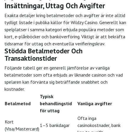
Insättningar, Uttag Och Avgifter
Exakta detaljer kring betalmetoder och avgifter är inte alltid
tydligt listade i publika källor för Wildzy Casino. Generellt kan
spelplatser i samma kategori erbjuda populära metoder som
kort, e-plånböcker och banköverföring. Viktigt är att bekräfta
tidsramar för uttag och eventuella verifieringskrav.
Stödda Betalmetoder Och
Transaktionstider
Följande tabell ger en generell jämförelse av vanliga
betalmetoder som ofta erbjuds av liknande casinon och vad
spelaren kan förvänta sig beträffande snabbhet och
kostnader.
Typisk
Betalmetod
behandlingstid
Vanliga avgifter
för uttag
Ofta inga
Kort
1–5 bankdagar
casinokostnader, bank
(Visa/Mastercard)