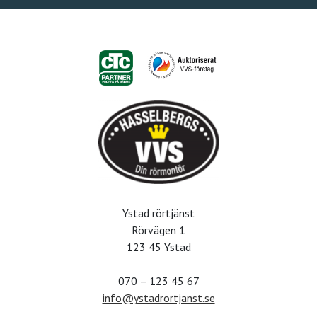
Ystad rörtjänst
Rörvägen 1
123 45 Ystad
070 – 123 45 67
info@ystadrortjanst.se