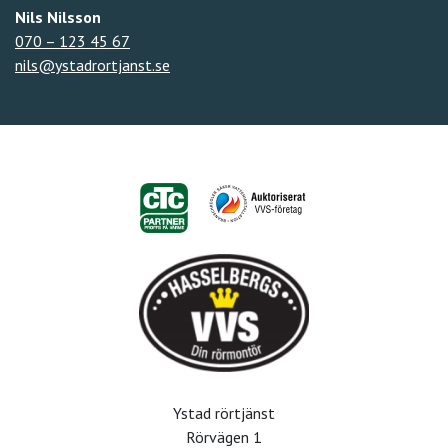
Nils Nilsson
070 – 123 45 67
nils@ystadrortjanst.se
Ystad rörtjänst
Rörvägen 1