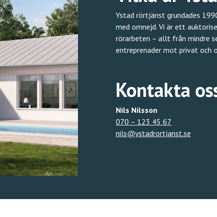
Ystad rörtjänst grundades 1990
med omnejd. Vi är ett auktoris
rörarbeten – allt från mindre 
entreprenader mot privat och o
Kontakta os
Nils Nilsson
070 – 123 45 67
nils@ystadrortjanst.se