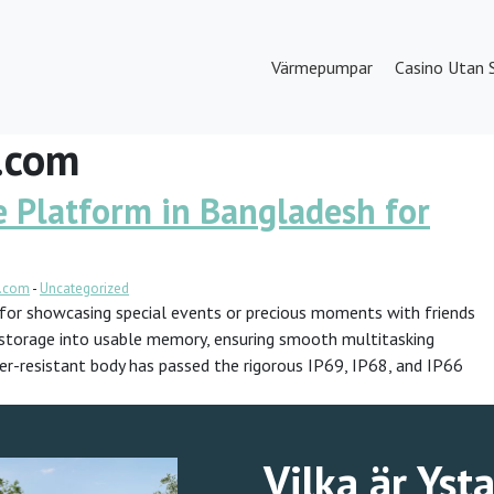
Värmepumpar
Casino Utan 
u.com
 Platform in Bangladesh for
u.com
-
Uncategorized
l for showcasing special events or precious moments with friends
 storage into usable memory, ensuring smooth multitasking
ter-resistant body has passed the rigorous IP69, IP68, and IP66
Vilka är Yst