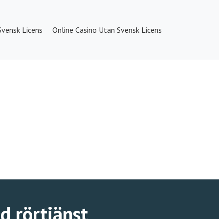
Svensk Licens
Online Casino Utan Svensk Licens
ad rörtjänst